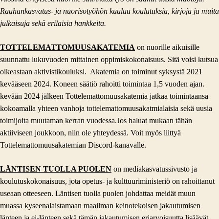
Rauhankasvatus- ja nuorisotyöhön kuuluu koulutuksia, kirjoja ja muita
julkaisuja sekä erilaisia hankkeita.
TOTTELEMATTOMUUSAKATEMIA
on nuorille aikuisille
suunnattu lukuvuoden mittainen oppimiskokonaisuus. Sitä voisi kutsua
oikeastaan aktivistikouluksi. Akatemia on toiminut syksystä 2021
kevääseen 2024. Koneen säätiö rahoitti toimintaa 1,5 vuoden ajan.
kevään 2024 jälkeen Tottelemattomuusakatemia jatkaa toimintaansa
kokoamalla yhteen vanhoja tottelemattomuusakatmialaisia sekä uusia
toimijoita muutaman kerran vuodessa.Jos haluat mukaan tähän
aktiiviseen joukkoon, niin ole yhteydessä. Voit myös liittyä
Tottelemattomuusakatemian Discord-kanavalle.
LÄNTISEN TUOLLA PUOLEN
on mediakasvatussivusto ja
koulutuskokonaisuus, jota opetus- ja kulttuuriministeriö on rahoittanut
useaan otteeseen. Läntisen tuolla puolen johdattaa meidät muun
muassa kyseenalaistamaan maailman keinotekoisen jakautumisen
länteen ja ei-länteen sekä tämän jakautumisen eriarvoisuutta lisäävät