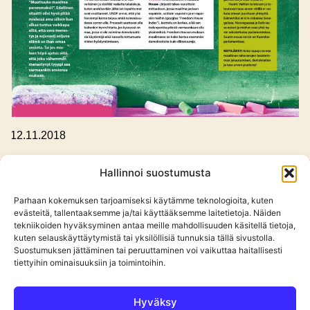
,
12.11.2018
Rauhankasvatus­neuvola 18: Tasan ei
Hallinnoi suostumusta
käy onnen lahjat
Parhaan kokemuksen tarjoamiseksi käytämme teknologioita, kuten
evästeitä, tallentaaksemme ja/tai käyttääksemme laitetietoja. Näiden
Rauhankasvatus on hieno sana, jota ei ole syytä
tekniikoiden hyväksyminen antaa meille mahdollisuuden käsitellä tietoja,
hylätä, vaikkei se ole ollutkaan muodissa sitten 1980-
kuten selauskäyttäytymistä tai yksilöllisiä tunnuksia tällä sivustolla.
Suostumuksen jättäminen tai peruuttaminen voi vaikuttaa haitallisesti
luvun. Sitä paitsi jokaisen meistä ...
tiettyihin ominaisuuksiin ja toimintoihin.
Hyväksy