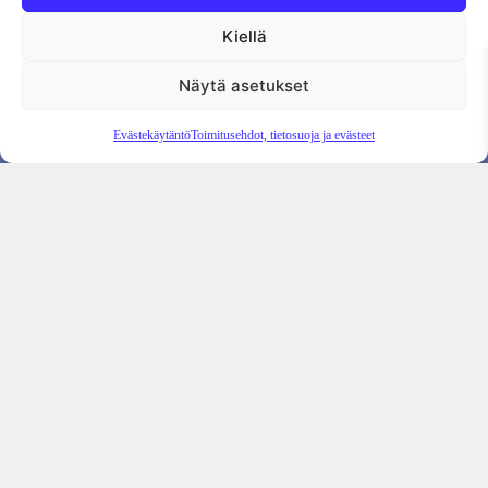
‹
1
2
3
4
5
›
Kiellä
Näytä asetukset
Evästekäytäntö
Toimitusehdot, tietosuoja ja evästeet
Suomen Rauhanpuolustajat
Vellamonkatu 30 B, 3. kerros
00550 Helsinki
puh. +358 50 594 1499
pulut (ät) rauhanpuolustajat.fi