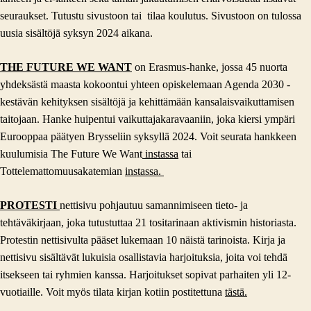
seuraukset. Tutustu sivustoon tai tilaa koulutus. Sivustoon on tulossa
uusia sisältöjä syksyn 2024 aikana.
THE FUTURE WE WANT
on Erasmus-hanke, jossa 45 nuorta
yhdeksästä maasta kokoontui yhteen opiskelemaan Agenda 2030 -
kestävän kehityksen sisältöjä ja kehittämään kansalaisvaikuttamisen
taitojaan. Hanke huipentui vaikuttajakaravaaniin, joka kiersi ympäri
Eurooppaa päätyen Brysseliin syksyllä 2024. Voit seurata hankkeen
kuulumisia The Future We Want
instassa
tai
Tottelemattomuusakatemian
instassa.
PROTESTI
nettisivu pohjautuu samannimiseen tieto- ja
tehtäväkirjaan, joka tutustuttaa 21 tositarinaan aktivismin historiasta.
Protestin nettisivulta pääset lukemaan 10 näistä tarinoista. Kirja ja
nettisivu sisältävät lukuisia osallistavia harjoituksia, joita voi tehdä
itsekseen tai ryhmien kanssa. Harjoitukset sopivat parhaiten yli 12-
vuotiaille. Voit myös tilata kirjan kotiin postitettuna
tästä.