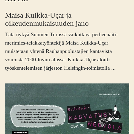
Maisa Kuikka-Uçar ja
oikeuden­mukaisuuden jano
Tätä nykyä Suomen Turussa vaikuttava perheenäiti-
merimies-telakkatyöntekijä Maisa Kuikka-Uçar
muistetaan yhtenä Rauhanpuolustajien kantavista
voimista 2000-luvun alussa. Kuikka-Uçar aloitti
työskentelemisen järjestön Helsingin-toimistolla ...