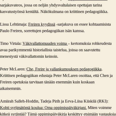
sarjakuvateos, jossa on neljän yhdysvaltalaisen opettajan tarina
kasvatustyönsä kentältä. Näkökulmana on kriittinen pedagogiikka.
Lissu Lehtimaja:
Freiren kyydissä
-sarjakuva on essee kohtaamisista
Paulo Freiren, sorrettujen pedagogiikan isän kanssa.
Timo Virtala:
Väkivallattomuuden voima
– kertomuksia rohkeudesta
avaa parikymmentä historiallista taistelua, joissa on saavutettu
menestystä väkivallattomin keinoin.
Peter McLaren:
Che, Freire ja vallankumouksen pedagogiikka
.
Kriittisen pedagogiikan edustaja Peter McLaren osoittaa, että Chen ja
Freiren opetuksia tarvitaan tänään enemmän kuin koskaan
aikaisemmin.
Amiirah Salleh-Hoddin, Tadeja Pirih ja Eeva-Liisa Kiiskilä (RKI):
Kohti syrjimä­töntä koulua: Oma oppi­mis­päivä­kirjani.
Miten voimme
kitkeä syrjintää? Tämä oppimispäiväkirja keskittyy etsimään vastauksia