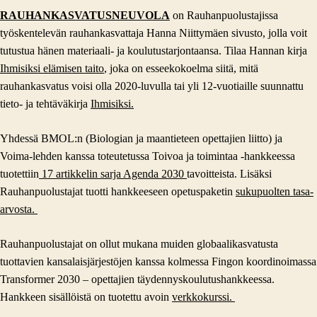
RAUHANKASVATUSNEUVOLA
on Rauhanpuolustajissa
työskentelevän rauhankasvattaja Hanna Niittymäen sivusto, jolla voit
tutustua hänen materiaali- ja koulutustarjontaansa. Tilaa Hannan kirja
Ihmisiksi elämisen taito
, joka on esseekokoelma siitä, mitä
rauhankasvatus voisi olla 2020-luvulla tai yli 12-vuotiaille suunnattu
tieto- ja tehtäväkirja
Ihmisiksi.
Yhdessä BMOL:n (Biologian ja maantieteen opettajien liitto) ja
Voima-lehden kanssa toteutetussa Toivoa ja toimintaa -hankkeessa
tuotettiin
17 artikkelin sarja Agenda 2030
tavoitteista. Lisäksi
Rauhanpuolustajat tuotti hankkeeseen opetuspaketin
sukupuolten tasa-
arvosta.
Rauhanpuolustajat on ollut mukana muiden globaalikasvatusta
tuottavien kansalaisjärjestöjen kanssa kolmessa Fingon koordinoimassa
Transformer 2030 – opettajien täydennyskoulutushankkeessa.
Hankkeen sisällöistä on tuotettu avoin
verkkokurssi.