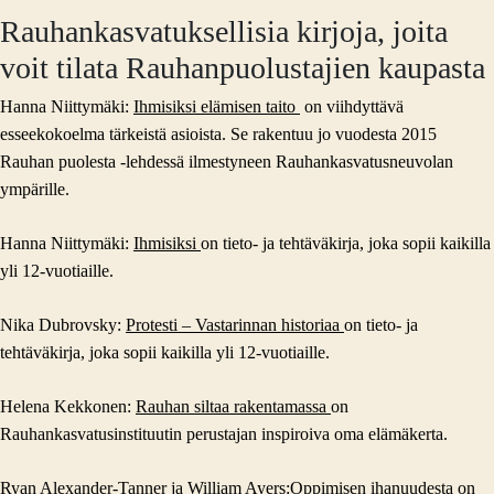
Rauhankasvatuksellisia kirjoja, joita
voit tilata Rauhanpuolustajien kaupasta
Hanna Niittymäki:
Ihmisiksi elämisen taito
on viihdyttävä
esseekokoelma tärkeistä asioista. Se rakentuu jo vuodesta 2015
Rauhan puolesta -lehdessä ilmestyneen Rauhankasvatusneuvolan
ympärille.
Hanna Niittymäki:
Ihmisiksi
on tieto- ja tehtäväkirja, joka sopii kaikilla
yli 12-vuotiaille.
Nika Dubrovsky:
Protesti – Vastarinnan historiaa
on tieto- ja
tehtäväkirja, joka sopii kaikilla yli 12-vuotiaille.
Helena Kekkonen:
Rauhan siltaa rakentamassa
on
Rauhankasvatusinstituutin perustajan inspiroiva oma elämäkerta.
Ryan Alexander-Tanner ja William Ayers:
Oppimisen ihanuudesta
on