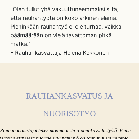
”Olen tullut yhä vakuuttuneemmaksi siitä,
että rauhantyötä on koko arkinen elämä.
Pieninkään rauhantyö ei ole turhaa, vaikka
päämäärään on vielä tavattoman pitkä
matka.”
– Rauhankasvattaja Helena Kekkonen
RAUHANKASVATUS JA
NUORISOTYÖ
Rauhanpuolustajat tekee monipuolista rauhankasvatustyötä. Viime
vuosina erityisesti nuorille suunnattu työ on saanut uusia muotoja.