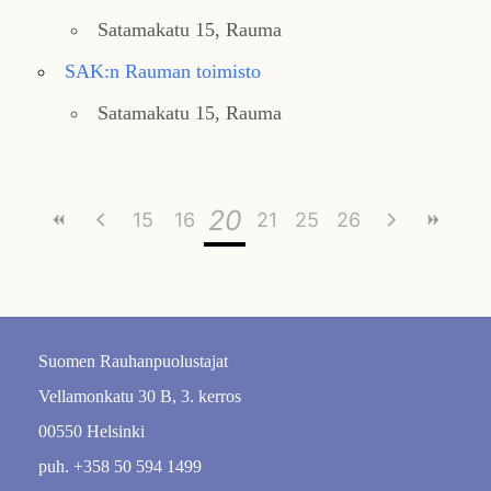
Satamakatu 15, Rauma
SAK:n Rauman toimisto
Satamakatu 15, Rauma
20
15
16
17
21
18
25
22
19
26
23
24
Suomen Rauhanpuolustajat
Vellamonkatu 30 B, 3. kerros
00550 Helsinki
puh. +358 50 594 1499