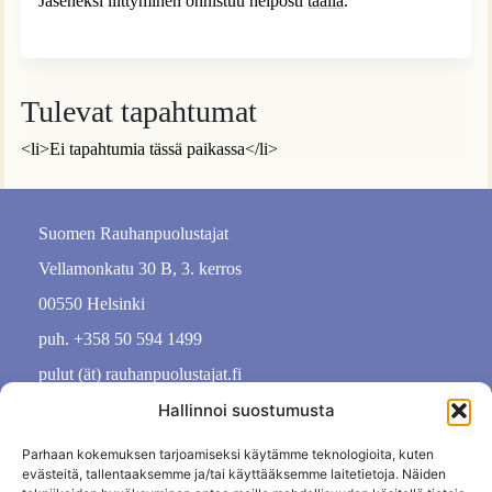
Jäseneksi liittyminen onnistuu helposti
täällä
.
Tulevat tapahtumat
<li>Ei tapahtumia tässä paikassa</li>
Suomen Rauhanpuolustajat
Vellamonkatu 30 B, 3. kerros
00550 Helsinki
puh. +358 50 594 1499
pulut (ät) rauhanpuolustajat.fi
Hallinnoi suostumusta
Parhaan kokemuksen tarjoamiseksi käytämme teknologioita, kuten
evästeitä, tallentaaksemme ja/tai käyttääksemme laitetietoja. Näiden