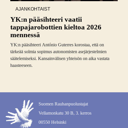
AJANKOHTAIST
A
YK:n pääsihteeri vaatii
tappajarobottien kieltoa 2026
mennessä
YK:n pääsihteeri António Guterres korostaa, että on
tärkeää solmia sopimus autonomisten asejärjestelmien
säätelemiseksi. Kansainvälisen yhteisön on aika vastata
haasteeseen.
Suomen Rauhanpuolustajat
Vellamonkatu 30 B, 3. kerros
00550 Helsinki