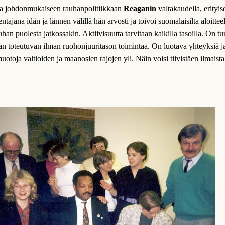
a johdonmukaiseen rauhanpolitiikkaan
Reaganin
valtakaudella, erityi
entajana idän ja lännen välillä hän arvosti ja toivoi suomalaisilta aloitteel
uhan puolesta jatkossakin. Aktiivisuutta tarvitaan kaikilla tasoilla. On tu
n toteutuvan ilman ruohonjuuritason toimintaa. On luotava yhteyksiä j
uotoja valtioiden ja maanosien rajojen yli. Näin voisi tiivistäen ilmaist