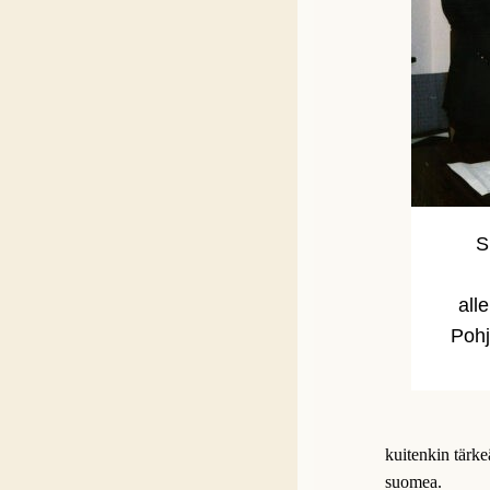
S
all
Pohj
kuitenkin tärke
suomea.