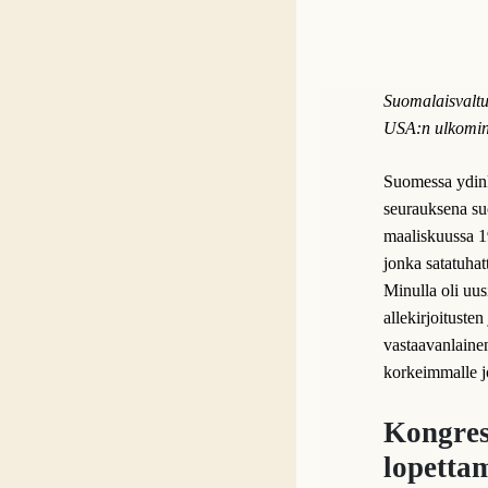
Suomalaisvalt
USA:n ulkomini
Suomessa ydink
seurauksena su
maaliskuussa 1
jonka satatuhat
Minulla oli uus
allekirjoitust
vastaavanlaine
korkeimmalle j
Kongress
lopettam