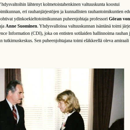
dysvaltoihin lähtenyt kolmetoistahenkinen valtuuskunta koostui
imikunnan, eri rauhanjärjestöjen ja kunnallisten rauhantoimikuntien edus
johtivat ydinkoekieltotoimikunnan puheenjohtaja professori
Göran
von
taja
Anne Suominen
. Yhdysvalloissa valtuuskunnan isäntänä toimi järje
nce Information (CDI), joka on entisten sotilaiden hallinnoima rauhan 
an tutkimuskeskus. Sen puheenjohtajana toimi eläkkeellä oleva amiraali