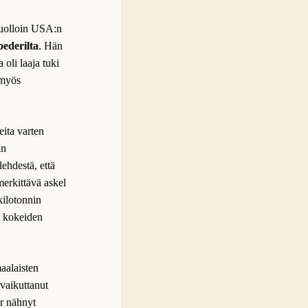
tuolloin USA:n
oederilta
. Hän
 oli laaja tuki
a myös
eita varten
in
ehdestä, että
erkittävä askel
kilotonnin
t kokeiden
aalaisten
vaikuttanut
r nähnyt