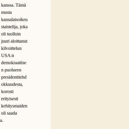
kanssa. Tämä
musta
kansalaisoikeu
staistelija, joka
oli tuolloin
juuri aloittanut
kilvoittelun
USA:n
demokraattise
n puolueen
presidenttiehd
okkuudesta,
korosti
erityisesti
kehitysmaiden
 oli saada
a.