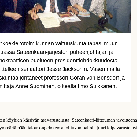
nkoekieltotoimikunnan valtuuskunta tapasi muun
uassa Sateenkaari-järjestön puheenjohtajan ja
okraattisen puolueen presidenttiehdokkuudesta
oittelleen senaattori Jesse Jacksonin. Vasemmalla
skuntaa johtaneet professori Göran von Bonsdorf ja
mittaja Anne Suominen, oikealla Ilmo Suikkanen.
ten köyhien kärsivän asevarustelusta. Sateenkaari-liittouman tavoitteena
ymmärtämään talousongelmiensa johtuvan paljolti juuri kilpavarustelust