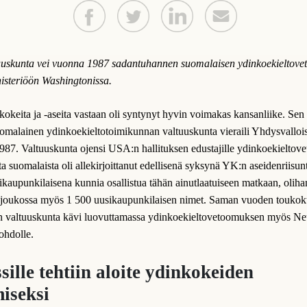
uuskunta vei vuonna 1987 sadantuhannen suomalaisen ydinkoekieltov
steriöön Washingtonissa.
okeita ja -aseita vastaan oli syntynyt hyvin voimakas kansanliike. Sen
omalainen ydinkoekieltotoimikunnan valtuuskunta vieraili Yhdysvalloi
987. Valtuuskunta ojensi USA:n hallituksen edustajille ydinkoekieltov
ta suomalaista oli allekirjoittanut edellisenä syksynä YK:n aseidenriisunt
ikaupunkilaisena kunnia osallistua tähän ainutlaatuiseen matkaan, oliha
en joukossa myös 1 500 uusikaupunkilaisen nimet. Saman vuoden touko
n valtuuskunta kävi luovuttamassa ydinkoekieltovetoomuksen myös Neu
ohdolle.
ille tehtiin aloite ydinkokeiden
iseksi