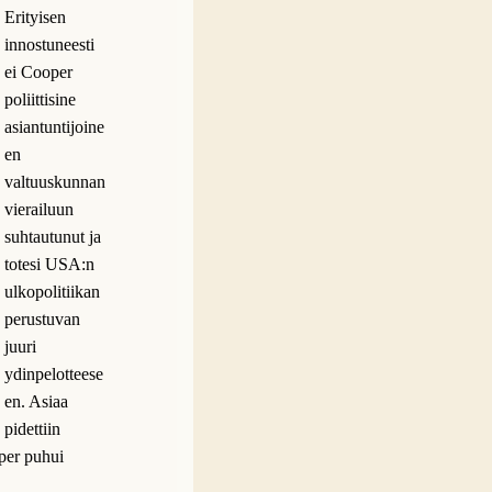
Erityisen
innostuneesti
ei Cooper
poliittisine
asiantuntijoine
en
valtuuskunnan
vierailuun
suhtautunut ja
totesi USA:n
ulkopolitiikan
perustuvan
juuri
ydinpelotteese
en. Asiaa
pidettiin
oper puhui