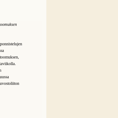
etoomuksen
 ponnistelujen
ssa
etoomuksen,
aviikolla.
n
kuussa
vostoliiton