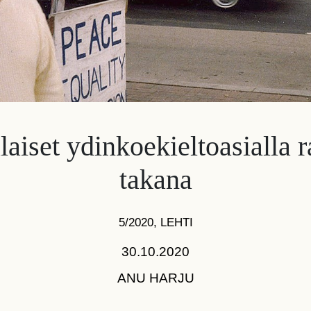
aiset ydinkoekielto­asialla 
takana
5/2020
,
LEHTI
30.10.2020
ANU HARJU