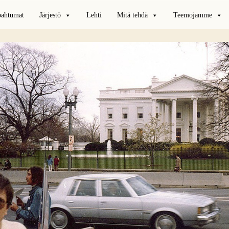
pahtumat
Järjestö
Lehti
Mitä tehdä
Teemojamme