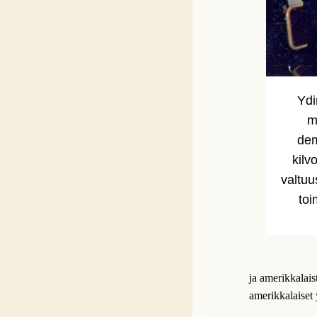
Ydi
m
dem
kilv
valtuu
toi
ja amerikkalais
amerikkalaiset 