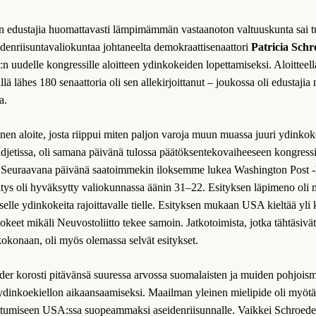
n edustajia huomattavasti lämpimämmän vastaanoton valtuuskunta sai 
denriisuntavaliokuntaa johtaneelta demokraattisenaattori
Patricia Schr
n uudelle kongressille aloitteen ydinkokeiden lopettamiseksi. Aloitteella
llä lähes 180 senaattoria oli sen allekirjoittanut – joukossa oli edustaji
a.
nen aloite, josta riippui miten paljon varoja muun muassa juuri ydinkok
jetissa, oli samana päivänä tulossa päätöksentekovaiheeseen kongress
 Seuraavana päivänä saatoimmekin iloksemme lukea Washington Post -l
tys oli hyväksytty valiokunnassa äänin 31–22. Esityksen läpimeno oli m
lle ydinkokeita rajoittavalle tielle. Esityksen mukaan USA kieltää yli 
okeet mikäli Neuvostoliitto tekee samoin. Jatkotoimista, jotka tähtäsivä
okonaan, oli myös olemassa selvät esitykset.
der korosti pitävänsä suuressa arvossa suomalaisten ja muiden pohjoism
 ydinkoekiellon aikaansaamiseksi. Maailman yleinen mielipide oli myötä
ttumiseen USA:ssa suopeammaksi aseidenriisunnalle. Vaikkei Schroede