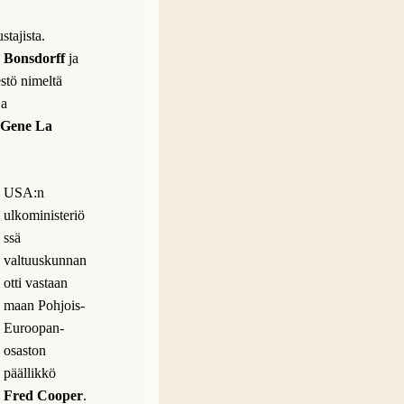
tajista.
 Bonsdorff
ja
stö nimeltä
ja
Gene La
USA:n
ulkoministeriö
ssä
valtuuskunnan
otti vastaan
maan Pohjois-
Euroopan-
osaston
päällikkö
Fred Cooper
.