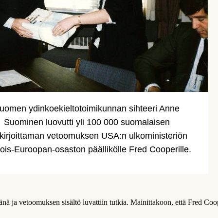
uomen ydinkoekieltotoimikunnan sihteeri Anne
Suominen luovutti yli 100 000 suomalaisen
ekirjoittaman vetoomuksen USA:n ulkoministeriön
ois-Euroopan-osaston päällikölle Fred Cooperille.
änä ja vetoomuksen sisältö luvattiin tutkia. Mainittakoon, että Fred Co