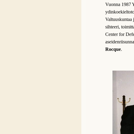
Vuonna 1987 Yh
ydinkoekieltoto
Valtuuskuntaa 
sihteeri, toimit
Center for Defe
aseidenriisunn
Rocque
.