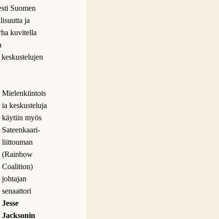
sesti Suomen
lisuutta ja
rha kuvitella
a
a keskustelujen
Mielenkiintois
ia keskusteluja
käytiin myös
Sateenkaari-
liittouman
(Rainbow
Coalition)
johtajan
senaattori
Jesse
Jacksonin