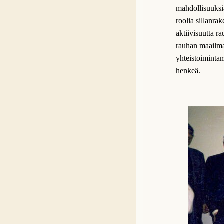
mahdollisuuksi
roolia sillanrak
aktiivisuutta ra
rauhan maailma
yhteistoimintam
henkeä.