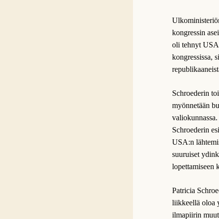
Ulkoministeriö
kongressin asei
oli tehnyt USA:
kongressissa, si
republikaaneist
Schroederin toi
myönnetään bud
valiokunnassa.
Schroederin esi
USA:n lähtemise
suuruiset ydink
lopettamiseen k
Patricia Schroe
liikkeellä oloa
ilmapiirin muu