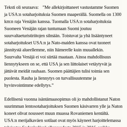
Teksti oli seuraava: ”Me allekirjoittaneet vastustamme Suomen
ja USA:n sotaharjoituksia Suomen maaperällä. Suomella on 1300
km:n raja Venäjän kanssa. Tuomalla USA:n sotaharjoituksia
Suomeen Venäjän rajan tuntumaan Suomi joutuu
suurvaltaeturistiriitojen silmään. Toistuvat ja yhä lisääntyneet
sotaharjoitukset USA:n ja Nato-maiden kanssa ovat tuoneet
jännitystä alueellemme, niin Itämerelle kuin muuallekin.
Suurvalta Venäjä ei voi siirtää maataan. Ainoa mahdollisuus
liennytykseen on se, että USA ja sen liittolaiset vetäytyvät ja
jättävät meidät rauhaan. Suomen päättäjien tulisi toimia sen
puolesta. Rauha ja liennytys on turvallisuutemme ja
hyvinvointimme edellytys.”
Edellisenä vuonna isäntämaasopimus oli jo mahdollistanut Naton
suurimman lentosotaharjoituksen Suomen käsivarren ylle ja Naton
koneet olivat nousseet muun muassa Rovaniemen kentältä.
USA:n merijalkaväen sotilaat ovat myös käyneet harjoittelemassa