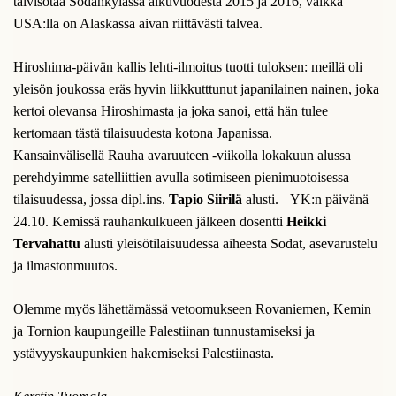
talvisotaa Sodankylässä alkuvuodesta 2015 ja 2016, vaikka
USA:lla on Alaskassa aivan riittävästi talvea.
Hiroshima-päivän kallis lehti-ilmoitus tuotti tuloksen: meillä oli
yleisön joukossa eräs hyvin liikkutttunut japanilainen nainen, joka
kertoi olevansa Hiroshimasta ja joka sanoi, että hän tulee
kertomaan tästä tilaisuudesta kotona Japanissa.
Kansainvälisellä Rauha avaruuteen -viikolla lokakuun alussa
perehdyimme satelliittien avulla sotimiseen pienimuotoisessa
tilaisuudessa, jossa dipl.ins.
Tapio Siirilä
alusti. YK:n päivänä
24.10. Kemissä rauhankulkueen jälkeen dosentti
Heikki
Tervahattu
alusti yleisötilaisuudessa aiheesta Sodat, asevarustelu
ja ilmastonmuutos.
Olemme myös lähettämässä vetoomukseen Rovaniemen, Kemin
ja Tornion kaupungeille Palestiinan tunnustamiseksi ja
ystävyyskaupunkien hakemiseksi Palestiinasta.