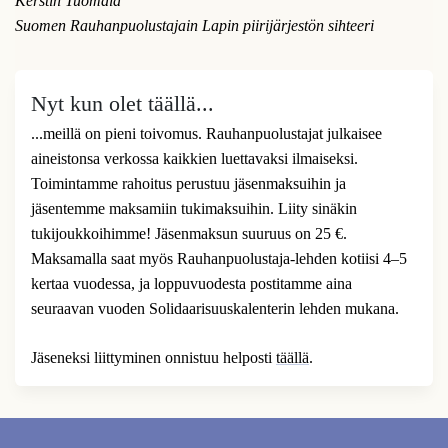
Kerstin Tuomala
Suomen Rauhanpuolustajain Lapin piirijärjestön sihteeri
Nyt kun olet täällä...
...meillä on pieni toivomus. Rauhanpuolustajat julkaisee
aineistonsa verkossa kaikkien luettavaksi ilmaiseksi.
Toimintamme rahoitus perustuu jäsenmaksuihin ja
jäsentemme maksamiin tukimaksuihin. Liity sinäkin
tukijoukkoihimme! Jäsenmaksun suuruus on 25 €.
Maksamalla saat myös Rauhanpuolustaja-lehden kotiisi 4–5
kertaa vuodessa, ja loppuvuodesta postitamme aina
seuraavan vuoden Solidaarisuuskalenterin lehden mukana.
Jäseneksi liittyminen onnistuu helposti
täällä
.