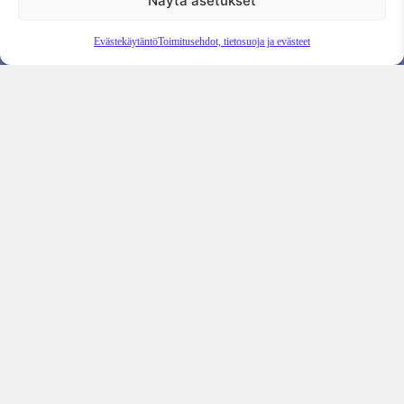
Näytä asetukset
Evästekäytäntö
Toimitusehdot, tietosuoja ja evästeet