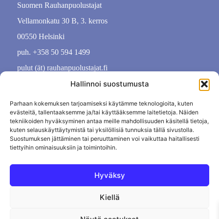
Suomen Rauhanpuolustajat
Vellamonkatu 30 B, 3. kerros
00550 Helsinki
puh. +358 50 594 1499
pulut (ät) rauhanpuolustajat.fi
Hallinnoi suostumusta
Parhaan kokemuksen tarjoamiseksi käytämme teknologioita, kuten
evästeitä, tallentaaksemme ja/tai käyttääksemme laitetietoja. Näiden
tekniikoiden hyväksyminen antaa meille mahdollisuuden käsitellä tietoja,
kuten selauskäyttäytymistä tai yksilöllisiä tunnuksia tällä sivustolla.
Suostumuksen jättäminen tai peruuttaminen voi vaikuttaa haitallisesti
tiettyihin ominaisuuksiin ja toimintoihin.
Hyväksy
Kiellä
Tietosuojaseloste
Evästekäytäntö
Tilauksen peruutus