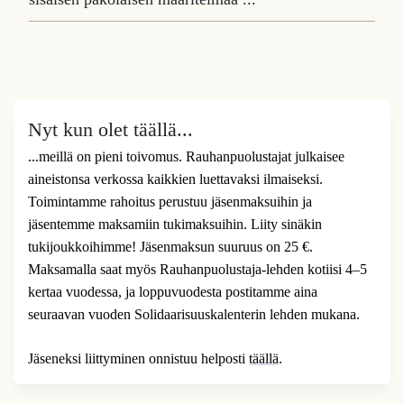
Nyt kun olet täällä...
...meillä on pieni toivomus. Rauhanpuolustajat julkaisee
aineistonsa verkossa kaikkien luettavaksi ilmaiseksi.
Toimintamme rahoitus perustuu jäsenmaksuihin ja
jäsentemme maksamiin tukimaksuihin. Liity sinäkin
tukijoukkoihimme! Jäsenmaksun suuruus on 25 €.
Maksamalla saat myös Rauhanpuolustaja-lehden kotiisi 4–5
kertaa vuodessa, ja loppuvuodesta postitamme aina
seuraavan vuoden Solidaarisuuskalenterin lehden mukana.
Jäseneksi liittyminen onnistuu helposti
täällä
.