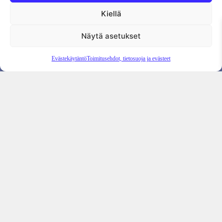
Kiellä
Tietosuojaseloste
Evästekäytäntö
Tilauksen peruutus
Näytä asetukset
Evästekäytäntö
Toimitusehdot, tietosuoja ja evästeet