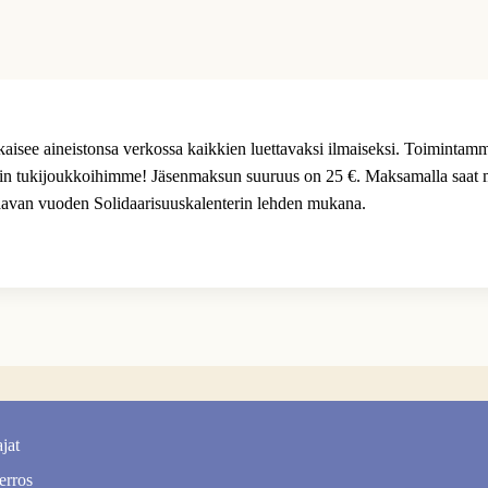
lkaisee aineistonsa verkossa kaikkien luettavaksi ilmaiseksi. Toimintam
in tukijoukkoihimme! Jäsenmaksun suuruus on 25 €. Maksamalla saat m
aavan vuoden Solidaarisuuskalenterin lehden mukana.
jat
erros