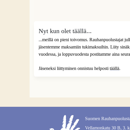
Nyt kun olet täällä...
...meillä on pieni toivomus. Rauhanpuolustajat ju
jäsentemme maksamiin tukimaksuihin. Liity sinäk
vuodessa, ja loppuvuodesta postitamme aina seur
Jäseneksi liittyminen onnistuu helposti
täällä
.
Suomen Rauhanpuolusta
Vellamonkatu 30 B, 3. k