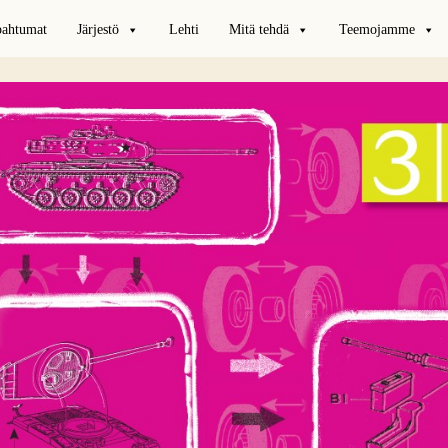
pahtumat
Järjestö
Lehti
Mitä tehdä
Teemojamme