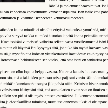
lähellä ja molemmat haavoittuivat. Isä 
ällään kahdeksaa koteloitunutta kranaatinsirpaletta. Isän isälle kävi p
voittumisen jälkitautina iskeneeseen keuhkokuumeeseen.
heiden kautta minulla ei ole ollut erityisiä vaikeuksia ymmärtää, mitä t
lvilta siirtyvä taakka tai miksi historian kipeitä kohtia peitetään tarino
Kuva isoisäni viimeisistä vaiheista selkeni vasta vuosikymmeniä isäni
a minun oli käytävä läpi kysymys siitä, johtuiko iän myötä kasvava vas
mistä ja mystifiointia kohtaan yksinkertaisesti kateudesta: enkö pysty o
a korostavaan hehkutukseen sen vuoksi, että oma isäni on sankarista pe
seen on ollut lopulta helppo vastata. Nuorena katkaisuhoitoaseman t
omasin, että asiakkaiden perhetaustoista paljastui varsin säännönmukais
kä mitkään kunniamerkit suojaa jälkipolvia niiltä. Kriittisen historiantu
vahvistanut käsitystäni siitä, että autokolarien tavoin sota on ihmisen 
 silloin sen pitäisi olla myös ihmisen estettävissä. Liikenneonnettomuuk
ista ja ei-sankarillista toimintaa, mutta itse onnettomuuksia ei ole tapan
eiksi.