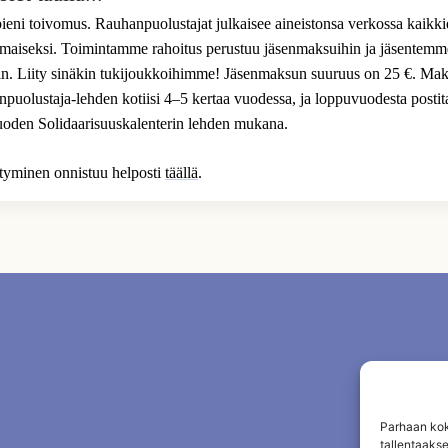
 pieni toivomus. Rauhanpuolustajat julkaisee aineistonsa verkossa kaikk
ilmaiseksi. Toimintamme rahoitus perustuu jäsenmaksuihin ja jäsentem
n. Liity sinäkin tukijoukkoihimme! Jäsenmaksun suuruus on 25 €. Mak
uolustaja-lehden kotiisi 4–5 kertaa vuodessa, ja loppuvuodesta posti
uoden Solidaarisuuskalenterin lehden mukana.
ittyminen onnistuu helposti
täällä
.
Parhaan kok
tallentaaks