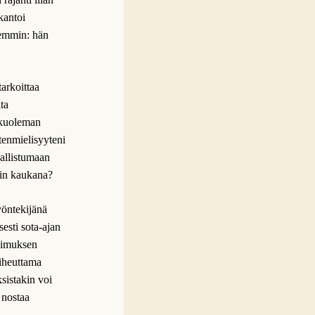
kantoi
ahemmin: hän
arkoittaa
ita
 kuoleman
tenmielisyyteni
sallistumaan
rin kaukana?
yöntekijänä
esti sota-ajan
tkimuksen
aiheuttama
sistakin voi
a nostaa