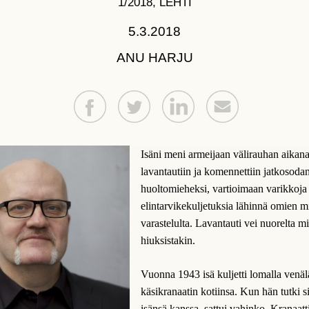
1/2018
,
LEHTI
5.3.2018
ANU HARJU
Isäni meni armeijaan välirauhan aikana,
lavantautiin ja komennettiin jatkosoda
huoltomieheksi, vartioimaan varikkoja 
elintarvikekuljetuksia lähinnä omien m
varastelulta. Lavantauti vei nuorelta m
hiuksistakin.
Vuonna 1943 isä kuljetti lomalla venäl
käsikranaatin kotiinsa. Kun hän tutki si
isänsä kanssa, sattui vahinko. Kranaatti 