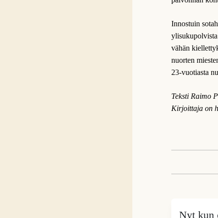
Innostuin sotahi
ylisukupolvista
vähän kiellett
nuorten mieste
23-vuotiasta nu
Teksti Raimo 
Kirjoittaja on h
Nyt kun o