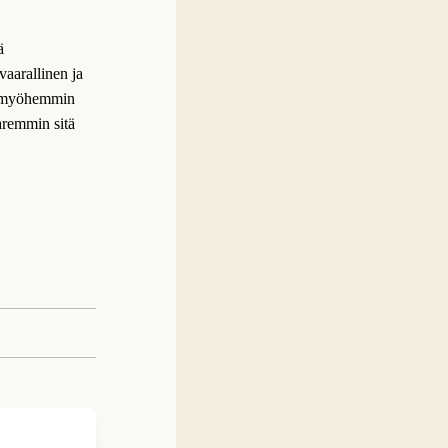
ä
vaarallinen ja
ja myöhemmin
aremmin sitä