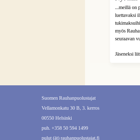
...meillä on
luettavaksi 
tukimaksuihi
myös Rauhanp
seuraavan v
Jäseneksi li
Suomen Rauhanpuolustajat
Vellamonkatu 30 B, 3. kerros
00550 Helsinki
puh. +358 50 594 1499
pulut (ät) rauhanpuolustajat.fi