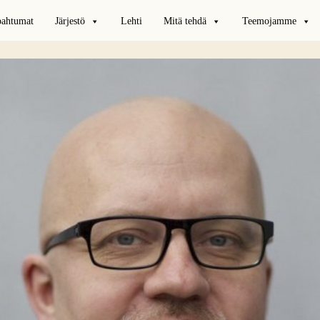
pahtumat
Järjestö
Lehti
Mitä tehdä
Teemojamme