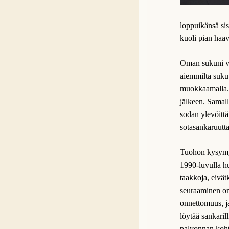
loppuikänsä sis
kuoli pian haa
Oman sukuni vai
aiemmilta sukupo
muokkaamalla. 
jälkeen. Samall
sodan ylevöittä
sotasankaruutt
Tuohon kysymyk
1990-luvulla hu
taakkoja, eivät
seuraaminen on 
onnettomuus, ja
löytää sankarill
palvonnan koht