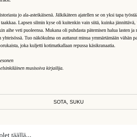
storiasta jo ala-asteikäisenä. Jälkikäteen ajatellen se on yksi tapa työstä
 taakkaa. Lapsen silmin kyse oli kuitenkin vain siitä, kuinka jännittävä, 
ykin aihe veti puoleensa. Mukana oli puhdasta pätemisen halua lasten 
n yhteisössä. Tuo näkökulma on auttanut minua ymmärtämään vähän p
orukaista, joka kuljetti kotimatkallaan repussa käsikranaatia.
Pesonen
elsinkiläinen musisoiva kirjailija.
,
SOTA
SUKU
let täällä...