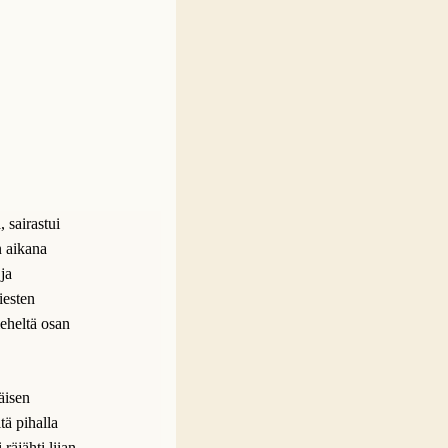
 sairastui
n aikana
ja
iesten
ieheltä osan
äisen
tä pihalla
räjähti liian