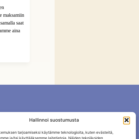
ien
me maksamiin
samalla saat
tamme aina
Hallinnoi suostumusta
emuksen tarjoamiseksi käytämme teknologioita, kuten evästeitä,
emme ja/tai käyttääksemme laitetietoja. Näiden tekniikoiden