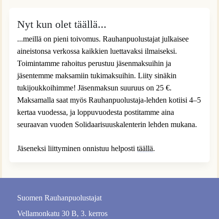
Nyt kun olet täällä...
...meillä on pieni toivomus. Rauhanpuolustajat julkaisee
aineistonsa verkossa kaikkien luettavaksi ilmaiseksi.
Toimintamme rahoitus perustuu jäsenmaksuihin ja
jäsentemme maksamiin tukimaksuihin. Liity sinäkin
tukijoukkoihimme! Jäsenmaksun suuruus on 25 €.
Maksamalla saat myös Rauhanpuolustaja-lehden kotiisi 4–5
kertaa vuodessa, ja loppuvuodesta postitamme aina
seuraavan vuoden Solidaarisuuskalenterin lehden mukana.
Jäseneksi liittyminen onnistuu helposti
täällä
.
Suomen Rauhanpuolustajat
Vellamonkatu 30 B, 3. kerros