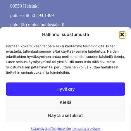
00550 Helsinki
puh. +358 50 594 1499
pulut (ät) rauhanpuolustajat.fi
Hallinnoi suostumusta
Parhaan kokemuksen tarjoamiseksi käytämme teknologioita, kuten
evästeitä, tallentaaksemme ja/tai käyttääksemme laitetietoja. Näiden
tekniikoiden hyväksyminen antaa meille mahdollisuuden käsitellä tietoja,
kuten selauskäyttäytymistä tai yksilöllisiä tunnuksia tällä sivustolla.
Suostumuksen jättäminen tai peruuttaminen voi vaikuttaa haitallisesti
tiettyihin ominaisuuksiin ja toimintoihin.
Hyväksy
Kiellä
Tietosuojaseloste
Evästekäytäntö
Tilauksen peruutus
Näytä asetukset
Evästekäytäntö
Toimitusehdot, tietosuoja ja evästeet