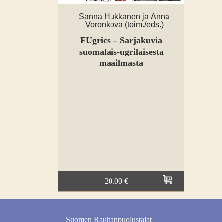
Sanna Hukkanen ja Anna
Voronkova (toim./eds.)
FUgrics – Sarjakuvia
suomalais-ugrilaisesta
maailmasta
20.00 €
Suomen Rauhanpuolustajat