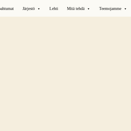
pahtumat
Järjestö
Lehti
Mitä tehdä
Teemojamme