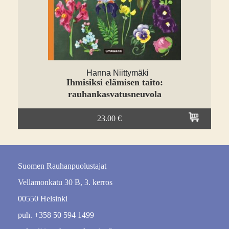
Hanna Niittymäki
Ihmisiksi elämisen taito:
rauhankasvatus­neuvola
23.00 €
Suomen Rauhanpuolustajat
Vellamonkatu 30 B, 3. kerros
00550 Helsinki
puh. +358 50 594 1499