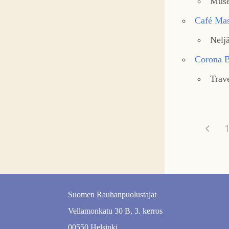
Muse
Eventful Locations?
Café Mas
Neljä
Corona B
Trave
1
Suomen Rauhanpuolustajat
Vellamonkatu 30 B, 3. kerros
00550 Helsinki