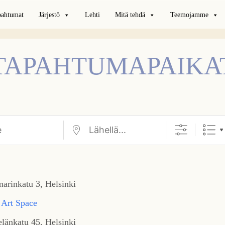
pahtumat
Järjestö
Lehti
Mitä tehdä
Teemojamme
TAPAHTUMAPAIKA
Lähellä...
arinkatu 3, Helsinki
 Art Space
länkatu 45, Helsinki