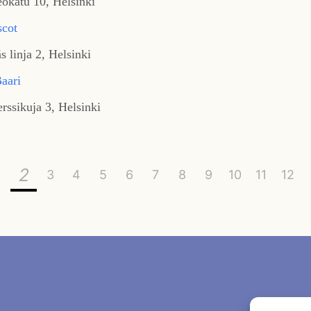
okatu 10, Helsinki
cot
s linja 2, Helsinki
aari
rssikuja 3, Helsinki
2
3
4
5
6
7
8
9
10
11
12