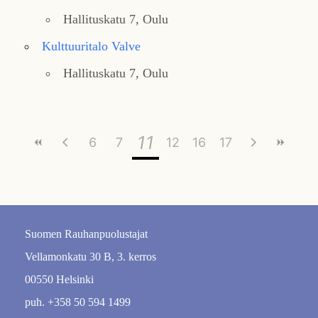
Hallituskatu 7, Oulu
Kulttuuritalo Valve
Hallituskatu 7, Oulu
11
6
7
8
12
9
16
13
10
14
17
15
Suomen Rauhanpuolustajat
Vellamonkatu 30 B, 3. kerros
00550 Helsinki
puh. +358 50 594 1499