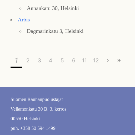
Annankatu 30, Helsinki
Arbis
Dagmarinkatu 3, Helsinki
1
2
3
4
5
6
11
7
12
8
9
10
Suomen Rauhanpuolustajat
Vellamonkatu 30 B, 3. kerros
00550 Helsinki
puh. +358 50 594 1499