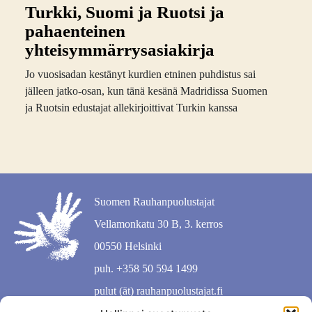
Turkki, Suomi ja Ruotsi ja
pahaenteinen
yhteisymmärrys­asiakirja
Jo vuosisadan kestänyt kurdien etninen puhdistus sai
jälleen jatko-osan, kun tänä kesänä Madridissa Suomen
ja Ruotsin edustajat allekirjoittivat Turkin kanssa
Suomen Rauhanpuolustajat
Vellamonkatu 30 B, 3. kerros
00550 Helsinki
puh. +358 50 594 1499
pulut (ät) rauhanpuolustajat.fi