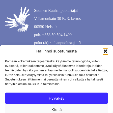
Suomen Rauhanpuolustajat
Vellamonkatu 30 B, 3. kerros
00550 Helsinki
puh. +358 50 594 1499
pulut (ät) rauhanpuolustajat.fi
Hallinnoi suostumusta
Parhaan kokemuksen tarjoamiseksi käytämme teknologioita, kuten
evästeitä, tallentaaksemme ja/tai käyttääksemme laitetietoja. Näiden
tekniikoiden hyväksyminen antaa meille mahdollisuuden käsitellä tietoja,
kuten selauskäyttäytymistä tai yksilöllisiä tunnuksia tällä sivustolla.
Suostumuksen jättäminen tai peruuttaminen voi vaikuttaa haitallisesti
tiettyihin ominaisuuksiin ja toimintoihin.
Hyväksy
Kiellä
Tietosuojaseloste
Evästekäytäntö