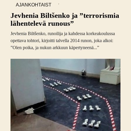
,
AJANKOHTAIST
A
Jevhenia Biltšenko ja ”terrorismia
lähentelevä runous”
Jevhenia Biltšenko, runoilija ja kahdessa korkeakoulussa
opettava tohtori, kirjoitti talvella 2014 runon, joka alkoi:
”Olen poika, ja nukun arkkuun käpertyneenä...”