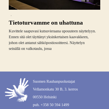
,
Tietoturvamme on uhattuna
Kuvittele saapuvasi kutsuvieraana upouuteen näyttelyyn.
Ennen sitä olet täyttänyt yksinkertaisen kaavakkeen,
johon olet antanut sähköpostiosoitteesi. Näyttelyn
seinällä on valkotaulu, jossa
Suomen Rauhanpuolustajat
Vellamonkatu 30 B, 3. kerros
00550 Helsinki
puh. +358 50 594 1499