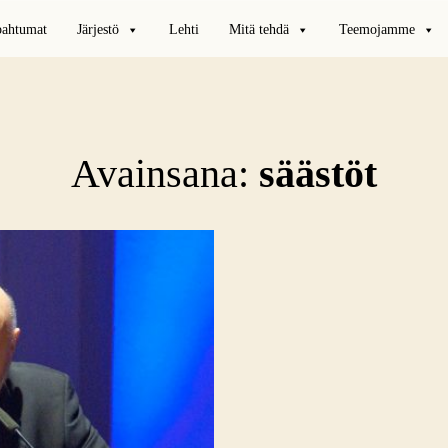
pahtumat
Järjestö
Lehti
Mitä tehdä
Teemojamme
Avainsana:
säästöt