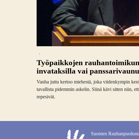
,
Työpaikkojen rauhantoimiku
invataksilla vai panssarivaunu
Vanha juttu kertoo miehestä, joka viidenkympin ken
tavallista pidemmin askelin. Siinä kävi sitten niin, 
repesivät.
Suomen Rauhanpuolusta