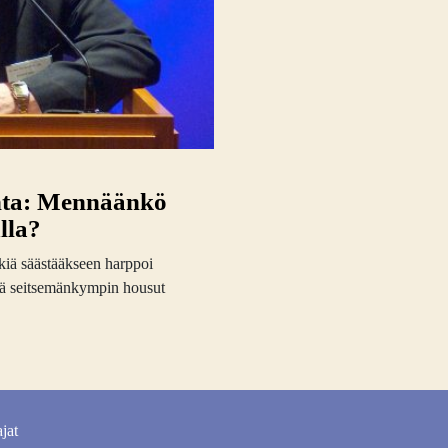
nta: Mennäänkö
lla?
kiä säästääkseen harppoi
että seitsemänkympin housut
jat