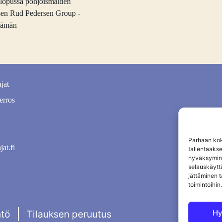
n lopussa pohjoismaiden
aisen Rud Pedersen Group -
elämän
jat
erros
Parhaan kok
jat.fi
tallentaaks
hyväksymine
selauskäyttä
jättäminen t
toimintoihin.
Hy
ntö
Tilauksen peruutus