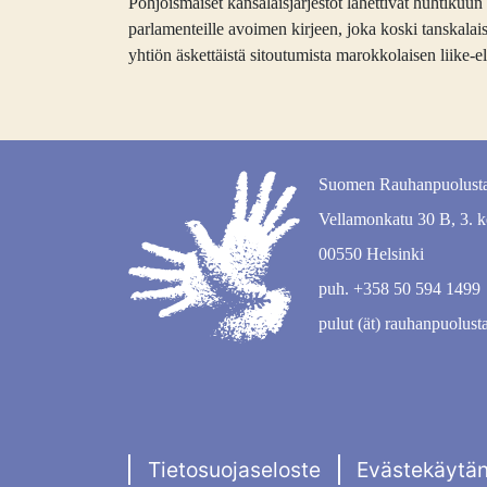
Pohjoismaiset kansalaisjärjestöt lähettivät huhtikuu
parlamenteille avoimen kirjeen, joka koski tanskal
yhtiön äskettäistä sitoutumista marokkolaisen liike-
Suomen Rauhanpuolusta
Vellamonkatu 30 B, 3. k
00550 Helsinki
puh. +358 50 594 1499
pulut (ät) rauhanpuolusta
Tietosuojaseloste
Evästekäytä