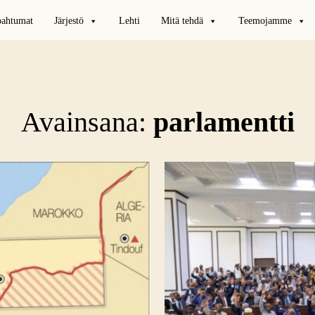
pahtumat
Järjestö
Lehti
Mitä tehdä
Teemojamme
Avainsana:
parlamentti