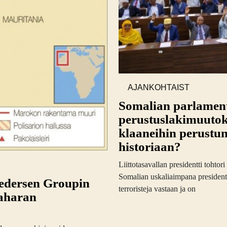
AJANKOHTAIST
A
Somalian parlament
perustuslakimuutok
klaaneihin perustun
historiaan?
Liittotasavallan presidentti toht
Somalian uskaliaimpana presidentti
Pedersen Groupin
terroristeja vastaan ja on
Saharan