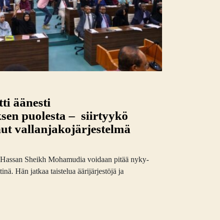
ti äänesti
sen puolesta – siirtyykö
ut vallanjakojärjestelmä
ori Hassan Sheikh Mohamudia voidaan pitää nyky-
nä. Hän jatkaa taistelua äärijärjestöjä ja