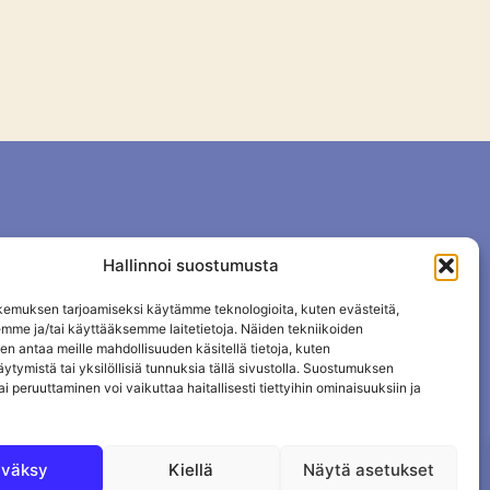
Hallinnoi suostumusta
emuksen tarjoamiseksi käytämme teknologioita, kuten evästeitä,
emme ja/tai käyttääksemme laitetietoja. Näiden tekniikoiden
n antaa meille mahdollisuuden käsitellä tietoja, kuten
ytymistä tai yksilöllisiä tunnuksia tällä sivustolla. Suostumuksen
ai peruuttaminen voi vaikuttaa haitallisesti tiettyihin ominaisuuksiin ja
väksy
Kiellä
Näytä asetukset