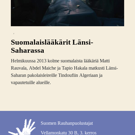
,
Suomalaislääkärit Länsi-
Saharassa
Helmikuussa 2013 kolme suomalaista lääkäriä Matti
Rauvala, Abdel Maiche ja Tapio Hakala matkusti Länsi-
Saharan pakolaisleireille Tindoufiin Algeriaan ja
vapautetuille alueille.
Suomen Rauhanpuolustajat
Vellamonkatu 30 B, 3. kerros