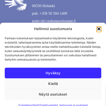
00550 Helsinki
puh. +358 50 594 1499
pulut (ät) rauhanpuolustajat.fi
Hallinnoi suostumusta
Parhaan kokemuksen tarjoamiseksi käytämme teknologioita, kuten
evästeitä, tallentaaksemme ja/tai käyttääksemme laitetietoja. Näiden
tekniikoiden hyväksyminen antaa meille mahdollisuuden käsitellä tietoja,
kuten selauskäyttäytymistä tai yksilöllisiä tunnuksia tällä sivustolla.
Suostumuksen jättäminen tai peruuttaminen voi vaikuttaa haitallisesti
tiettyihin ominaisuuksiin ja toimintoihin.
Hyväksy
Kiellä
Tietosuojaseloste
Evästekäytäntö
Tilauksen peruutus
Näytä asetukset
Evästekäytäntö
Toimitusehdot, tietosuoja ja evästeet