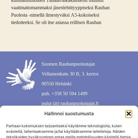
kunnianhimoinen Tänään-aikakauslehti muuttui
vaatimattomammaksi jäsenlehtityyppiseksi Rauhan
Puolesta -nimellä ilmestyväksi A5-kokoiseksi
tiedotteeksi. Se oli itse asiassa erillisen Rauhan
Suomen Rauhanpuolustajat
Vellamonkatu 30 B, 3. kerros
00550 Helsinki
puh. +358 50 594 1499
pulut (ät) rauhanpuolustajat.fi
Hallinnoi suostumusta
Parhaan kokemuksen tarjoamiseksi käytämme teknologioita, kuten
evästeitä, tallentaaksemme ja/tai käyttääksemme laitetietoja. Näiden
tekniikoiden hyväksyminen antaa meille mahdollisuuden käsitellä tietoja,