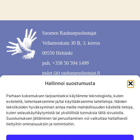
Suomen Rauhanpuolustajat
Vellamonkatu 30 B, 3. kerros
00550 Helsinki
puh. +358 50 594 1499
pulut (ät) rauhanpuolustajat.fi
Hallinnoi suostumusta
Parhaan kokemuksen tarjoamiseksi käytämme teknologioita, kuten
evästeitä, tallentaaksemme ja/tai käyttääksemme laitetietoja. Näiden
tekniikoiden hyväksyminen antaa meille mahdollisuuden käsitellä tietoja,
kuten selauskäyttäytymistä tai yksilöllisiä tunnuksia tällä sivustolla.
Suostumuksen jättäminen tai peruuttaminen voi vaikuttaa haitallisesti
tiettyihin ominaisuuksiin ja toimintoihin.