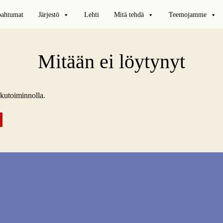
pahtumat
Järjestö
Lehti
Mitä tehdä
Teemojamme
Mitään ei löytynyt
akutoiminnolla.