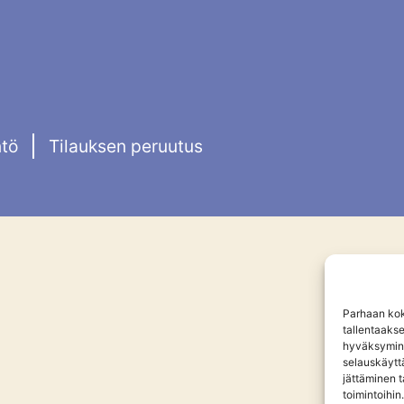
ntö
Tilauksen peruutus
Parhaan kok
tallentaaks
hyväksymine
selauskäyttä
jättäminen t
toimintoihin.