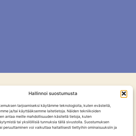
Hallinnoi suostumusta
emuksen tarjoamiseksi käytämme teknologioita, kuten evästeitä,
emme ja/tai käyttääksemme laitetietoja. Näiden tekniikoiden
n antaa meille mahdollisuuden käsitellä tietoja, kuten
ytymistä tai yksilöllisiä tunnuksia tällä sivustolla. Suostumuksen
ai peruuttaminen voi vaikuttaa haitallisesti tiettyihin ominaisuuksiin ja