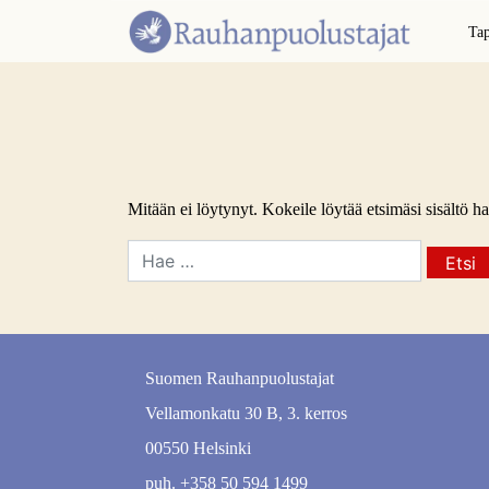
Ta
Mitään ei löytynyt. Kokeile löytää etsimäsi sisältö h
Suomen Rauhanpuolustajat
Vellamonkatu 30 B, 3. kerros
00550 Helsinki
puh. +358 50 594 1499