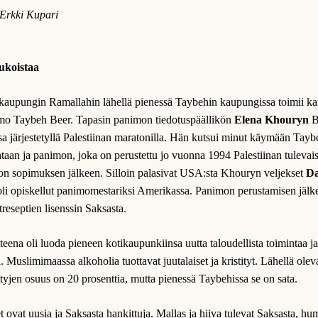
 Erkki Kupari
ukoistaa
äkaupungin Ramallahin lähellä pienessä Taybehin kaupungissa toimii ka
mo Taybeh Beer. Tapasin panimon tiedotuspäällikön
Elena Khouryn
B
a järjestetyllä Palestiinan maratonilla. Hän kutsui minut käymään Taybeh
htaan ja panimon, joka on perustettu jo vuonna 1994 Palestiinan tulevai
on sopimuksen jälkeen. Silloin palasivat USA:sta Khouryn veljekset
Da
li opiskellut panimomestariksi Amerikassa. Panimon perustamisen jälk
treseptien lisenssin Saksasta.
tteena oli luoda pieneen kotikaupunkiinsa uutta taloudellista toimintaa j
 Muslimimaassa alkoholia tuottavat juutalaiset ja kristityt. Lähellä ol
ittyjen osuus on 20 prosenttia, mutta pienessä Taybehissa se on sata.
t ovat uusia ja Saksasta hankittuja. Mallas ja hiiva tulevat Saksasta, hu