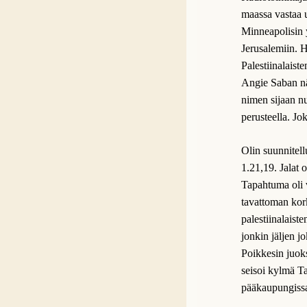
maassa vastaa 
Minneapolisin 
Jerusalemiin. H
Palestiinalaist
Angie Saban näy
nimen sijaan nu
perusteella. Jo
Olin suunnitel
1.21,19. Jalat o
Tapahtuma oli v
tavattoman kor
palestiinalaist
jonkin jäljen j
Poikkesin juoks
seisoi kylmä Ta
pääkaupungissa