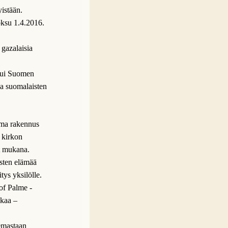
istään.
oksu 1.4.2016.
 gazalaisia
stui Suomen
ja suomalaisten
ema rakennus
 kirkon
at mukana.
aisten elämää
tys yksilölle.
of Palme -
kkaa –
emastaan