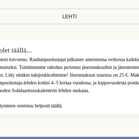
LEHTI
let täällä...
 pieni toivomus. Rauhanpuolustajat julkaisee aineistonsa verkossa kaikk
ilmaiseksi. Toimintamme rahoitus perustuu jäsenmaksuihin ja jäsentem
n. Liity sinäkin tukijoukkoihimme! Jäsenmaksun suuruus on 25 €. Mak
uolustaja-lehden kotiisi 4–5 kertaa vuodessa, ja loppuvuodesta posti
uoden Solidaarisuuskalenterin lehden mukana.
ittyminen onnistuu helposti
täällä
.