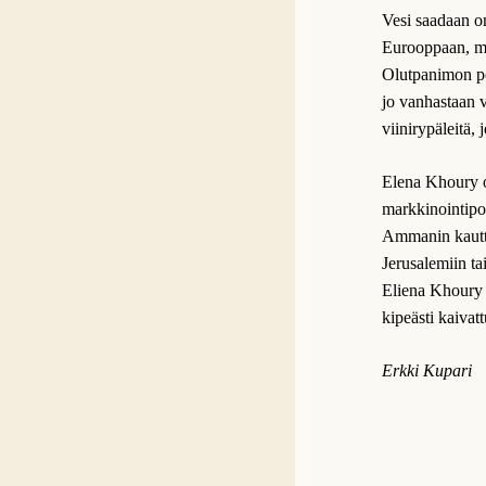
Vesi saadaan o
Eurooppaan, m
Olutpanimon per
jo vanhastaan v
viinirypäleitä, 
Elena Khoury o
markkinointipo
Ammanin kautta
Jerusalemiin tai
Eliena Khoury 
kipeästi kaivat
Erkki Kupari