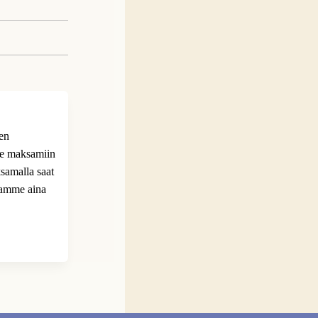
ien
me maksamiin
samalla saat
tamme aina