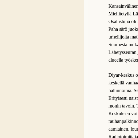
Kansainvälinen 
Miehitetyllä Lä
Osallistujia ol
Paha särö juoks
urheilijoita m
Suomesta mukan
Lähetysseuran j
alueella työske
Diyar-keskus o
keskellä vanha
hallinnoima. S
Erityisesti nais
monin tavoin. T
Keskuksen voim
rauhanpalkinno
aamiainen, louna
Radiotoimittaj