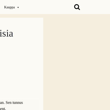
Kauppa
isia
aan. Sen tunnus
ent.