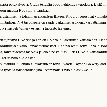
masta porakaivosta. Olutta tehdään 6000 hehtolitraa vuodessa, ja sitä 
uun muassa Ruotsiin ja Tanskaan.
ustamisen ja toiminnan alkamisen jälkeen Khouryt perustivat viinitehta
iinitarhoja. Nyt tavoitteena on saada paikalliset asukkaat kasvattamaan 
jotka Taybeh Winery ostaisi ja tuotanto laajenisi.
n syntynyt USA:ssa ja hän on USA:n ja Palestiinan kansalainen. Hän
nnistuksiaan vaikeuttavat matkaesteet. Hän pääsee ulkomaille vain Jor
, mikä pidentää matkoja ja tekee ne kalliiksi. Edes USA:n kansalaisuus
 Tel Aviviin ei ole asiaa.
suhtautuu kuitenkin tulevaisuuteen toiveikkaasti. Taybeh Brewery and 
tua työtä ja toimeentuloa yhä useammalle Taybehin asukkaalle.