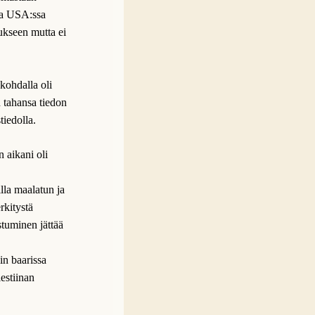
ssa USA:ssa
ukseen mutta ei
kohdalla oli
n tahansa tiedon
tiedolla.
 aikani oli
lla maalatun ja
rkitystä
stuminen jättää
in baarissa
estiinan