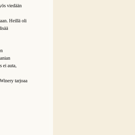
myös viedään
an. Heillä oli
lisää
en
danian
 ei auta,
Winery tarjoaa