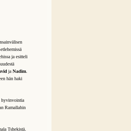
nsainvälisen
etlehemissä
issa ja esitteli
suudestä
vid
ja
Nadim
.
een hän haki
a hyvinvointia
evan Ramallahin
mala Tshekistä.