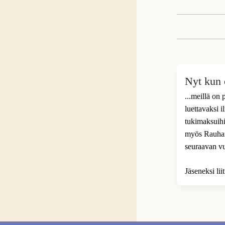
Nyt kun o
...meillä on
luettavaksi 
tukimaksuihi
myös Rauhanp
seuraavan v
Jäseneksi li