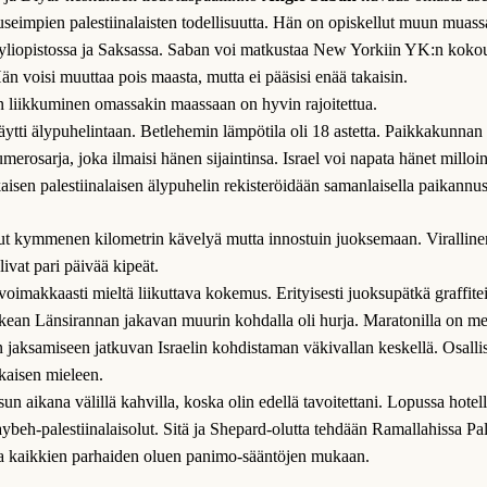
useimpien palestiinalaisten todellisuutta. Hän on opiskellut muun mua
yliopistossa ja Saksassa. Saban voi matkustaa New Yorkiin YK:n koko
än voisi muuttaa pois maasta, mutta ei pääsisi enää takaisin.
en liikkuminen omassakin maassaan on hyvin rajoitettua.
tti älypuhelintaan. Betlehemin lämpötila oli 18 astetta. Paikkakunnan 
merosarja, joka ilmaisi hänen sijaintinsa. Israel voi napata hänet milloi
kaisen palestiinalaisen älypuhelin rekisteröidään samanlaisella paikannus
lut kymmenen kilometrin kävelyä mutta innostuin juoksemaan. Virallinen
livat pari päivää kipeät.
oimakkaasti mieltä liikuttava kokemus. Erityisesti juoksupätkä graffitei
kean Länsirannan jakavan muurin kohdalla oli hurja. Maratonilla on me
en jaksamiseen jatkuvan Israelin kohdistaman väkivallan keskellä. Osalli
okaisen mieleen.
un aikana välillä kahvilla, koska olin edellä tavoitettani. Lopussa hotell
ybeh-palestiinalaisolut. Sitä ja Shepard-olutta tehdään Ramallahissa Pal
 kaikkien parhaiden oluen panimo-sääntöjen mukaan.