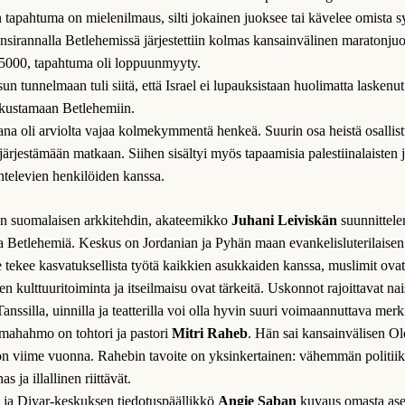
tapahtuma on mielenilmaus, silti jokainen juoksee tai kävelee omista sy
nsirannalla Betlehemissä järjestettiin kolmas kansainvälinen maratonju
i 5000, tapahtuma oli loppuunmyyty.
un tunnelmaan tuli siitä, että Israel ei lupauksistaan huolimatta laskenut
atkustamaan Betlehemiin.
a oli arviolta vajaa kolmekymmentä henkeä. Suurin osa heistä osalli
ärjestämään matkaan. Siihen sisältyi myös tapaamisia palestiinalaisten 
ntelevien henkilöiden kanssa.
n suomalaisen arkkitehdin, akateemikko
Juhani Leiviskän
suunnittel
a Betlehemiä. Keskus on Jordanian ja Pyhän maan evankelisluterilaisen
e tekee kasvatuksellista työtä kaikkien asukkaiden kanssa, muslimit ov
ten kulttuuritoiminta ja itseilmaisu ovat tärkeitä. Uskonnot rajoittavat n
anssilla, uinnilla ja teatterilla voi olla hyvin suuri voimaannuttava merki
ahahmo on tohtori ja pastori
Mitri Raheb
. Hän sai kansainvälisen Ol
n viime vuonna. Rahebin tavoite on yksinkertainen: vähemmän politii
s ja illallinen riittävät.
a ja Diyar-keskuksen tiedotuspäällikkö
Angie Saban
kuvaus omasta as