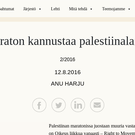
pahtumat
Järjestö
Lehti
Mitä tehdä
Teemojamme
aton kannustaa palestiinala
2/2016
12.8.2016
ANU HARJU
Palestiinan maratonissa juostaan muuria vast
on Oikeus liikkua vapaasti – Right to Movem