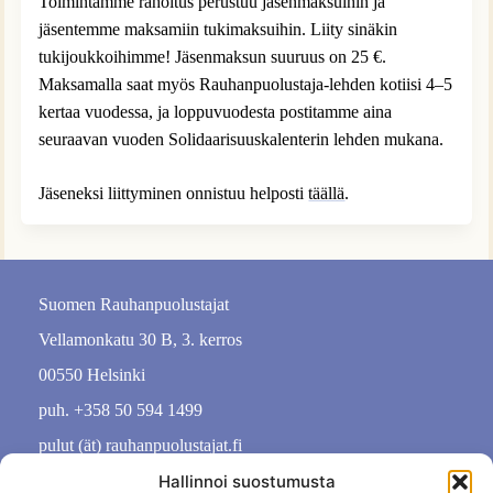
Toimintamme rahoitus perustuu jäsenmaksuihin ja
jäsentemme maksamiin tukimaksuihin. Liity sinäkin
tukijoukkoihimme! Jäsenmaksun suuruus on 25 €.
Maksamalla saat myös Rauhanpuolustaja-lehden kotiisi 4–5
kertaa vuodessa, ja loppuvuodesta postitamme aina
seuraavan vuoden Solidaarisuuskalenterin lehden mukana.
Jäseneksi liittyminen onnistuu helposti
täällä
.
Suomen Rauhanpuolustajat
Vellamonkatu 30 B, 3. kerros
00550 Helsinki
puh. +358 50 594 1499
pulut (ät) rauhanpuolustajat.fi
Hallinnoi suostumusta