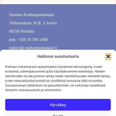
Suomen Rauhanpuolustajat
Vellamonkatu 30 B, 3. kerros
00550 Helsinki
puh. +358 50 594 1499
pulut (ät) rauhanpuolustajat.fi
Hallinnoi suostumusta
Parhaan kokemuksen tarjoamiseksi käytämme teknologioita, kuten
evästeitä, tallentaaksemme ja/tai käyttääksemme laitetietoja. Näiden
tekniikoiden hyväksyminen antaa meille mahdollisuuden käsitellä tietoja,
kuten selauskäyttäytymistä tai yksilöllisiä tunnuksia tällä sivustolla.
Suostumuksen jättäminen tai peruuttaminen voi vaikuttaa haitallisesti
tiettyihin ominaisuuksiin ja toimintoihin.
Hyväksy