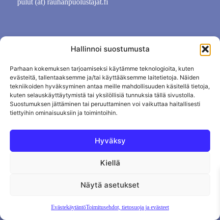
pulut (ät) rauhanpuolustajat.fi
Hallinnoi suostumusta
Parhaan kokemuksen tarjoamiseksi käytämme teknologioita, kuten
evästeitä, tallentaaksemme ja/tai käyttääksemme laitetietoja. Näiden
tekniikoiden hyväksyminen antaa meille mahdollisuuden käsitellä tietoja,
kuten selauskäyttäytymistä tai yksilöllisiä tunnuksia tällä sivustolla.
Suostumuksen jättäminen tai peruuttaminen voi vaikuttaa haitallisesti
tiettyihin ominaisuuksiin ja toimintoihin.
Tietosuojaseloste
Evästekäytäntö
Hyväksy
Tilauksen peruutus
Kiellä
Näytä asetukset
Evästekäytäntö
Toimitusehdot, tietosuoja ja evästeet