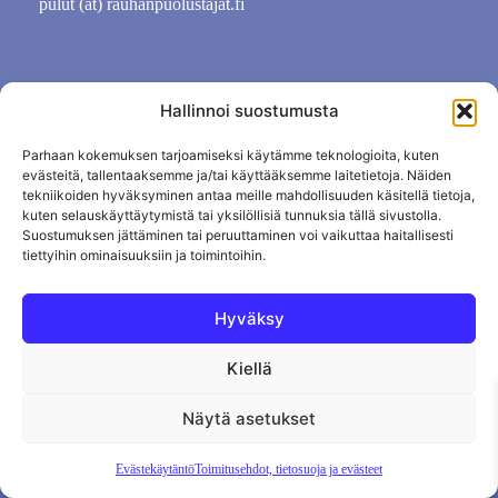
pulut (ät) rauhanpuolustajat.fi
Hallinnoi suostumusta
Parhaan kokemuksen tarjoamiseksi käytämme teknologioita, kuten
evästeitä, tallentaaksemme ja/tai käyttääksemme laitetietoja. Näiden
tekniikoiden hyväksyminen antaa meille mahdollisuuden käsitellä tietoja,
kuten selauskäyttäytymistä tai yksilöllisiä tunnuksia tällä sivustolla.
Suostumuksen jättäminen tai peruuttaminen voi vaikuttaa haitallisesti
tiettyihin ominaisuuksiin ja toimintoihin.
Tietosuojaseloste
Evästekäytäntö
Hyväksy
Tilauksen peruutus
Kiellä
Näytä asetukset
Evästekäytäntö
Toimitusehdot, tietosuoja ja evästeet