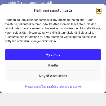
pulut (ät) rauhanpuolustajat.fi
Hallinnoi suostumusta
Parhaan kokemuksen tarjoamiseksi käytämme teknologioita, kuten
evästeitä, tallentaaksemme ja/tai käyttääksemme laitetietoja. Näiden
tekniikoiden hyväksyminen antaa meille mahdollisuuden käsitellä tietoja,
kuten selauskäyttäytymistä tai yksilöllisiä tunnuksia tällä sivustolla.
Suostumuksen jättäminen tai peruuttaminen voi vaikuttaa haitallisesti
tiettyihin ominaisuuksiin ja toimintoihin.
Hyväksy
Kiellä
Tietosuojaseloste
Evästekäytäntö
Tilauksen peruutus
Näytä asetukset
Evästekäytäntö
Toimitusehdot, tietosuoja ja evästeet