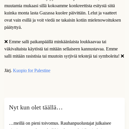
muutamia mukaasi sillä kokoamme konkreettista esitystä siitä
kuinka monta lasta Gazassa kuolee päivittäin. Lelut ja vaatteet
ovat vain esillä ja voit viedä ne takaisin kotiin mielenowoituksen
päätyttyä.
❌️ Emme salli paikanpäällä minkäänlaista loukkaavaa tai
väkivaltaista käytöstä tai mitään sellaiseen kannustavaa. Emme
salli mitään rasistisia tai muutoin syrjiviä tekstejä tai symboleita! ❌️
Järj.
Kuopio for Palestine
Nyt kun olet täällä…
…meillä on pieni toivomus. Rauhanpuolustajat julkaisee