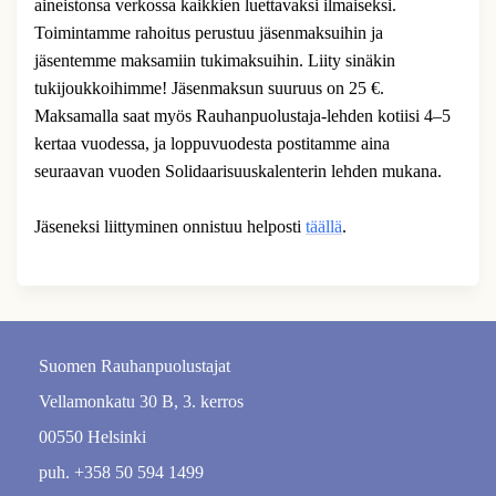
aineistonsa verkossa kaikkien luettavaksi ilmaiseksi.
Toimintamme rahoitus perustuu jäsenmaksuihin ja
jäsentemme maksamiin tukimaksuihin. Liity sinäkin
tukijoukkoihimme! Jäsenmaksun suuruus on 25 €.
Maksamalla saat myös Rauhanpuolustaja-lehden kotiisi 4–5
kertaa vuodessa, ja loppuvuodesta postitamme aina
seuraavan vuoden Solidaarisuuskalenterin lehden mukana.
Jäseneksi liittyminen onnistuu helposti
täällä
.
Suomen Rauhanpuolustajat
Vellamonkatu 30 B, 3. kerros
00550 Helsinki
puh. +358 50 594 1499