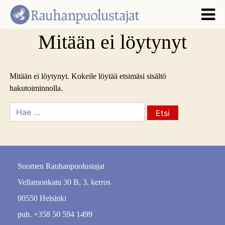
Mitään ei löytynyt
Mitään ei löytynyt. Kokeile löytää etsimäsi sisältö
hakutoiminnolla.
Suomen Rauhanpuolustajat
Vellamonkatu 30 B, 3. kerros
00550 Helsinki
puh. +358 50 594 1499