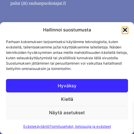
pulut (ät) rauhanpuolustajat.fi
Hallinnoi suostumusta
Parhaan kokemuksen tarjoamiseksi käytämme teknologioita, kuten
evästeitä, tallentaaksemme ja/tai käyttääksemme laitetietoja. Näiden
tekniikoiden hyväksyminen antaa meille mahdollisuuden käsitellä tietoja,
kuten selauskäyttäytymistä tai yksilöllisiä tunnuksia tällä sivustolla.
Suostumuksen jättäminen tai peruuttaminen voi vaikuttaa haitallisesti
tiettyihin ominaisuuksiin ja toimintoihin.
Tietosuojaseloste
Evästekäytäntö
Hyväksy
Tilauksen peruutus
Kiellä
Näytä asetukset
Evästekäytäntö
Toimitusehdot, tietosuoja ja evästeet