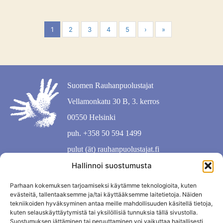
1
2
3
4
5
›
»
Suomen Rauhanpuolustajat
Vellamonkatu 30 B, 3. kerros
00550 Helsinki
puh. +358 50 594 1499
pulut (ät) rauhanpuolustajat.fi
Hallinnoi suostumusta
Parhaan kokemuksen tarjoamiseksi käytämme teknologioita, kuten
evästeitä, tallentaaksemme ja/tai käyttääksemme laitetietoja. Näiden
tekniikoiden hyväksyminen antaa meille mahdollisuuden käsitellä tietoja,
kuten selauskäyttäytymistä tai yksilöllisiä tunnuksia tällä sivustolla.
Suostumuksen jättäminen tai peruuttaminen voi vaikuttaa haitallisesti