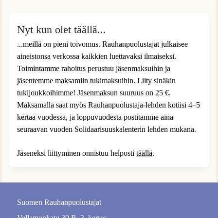
Nyt kun olet täällä...
...meillä on pieni toivomus. Rauhanpuolustajat julkaisee
aineistonsa verkossa kaikkien luettavaksi ilmaiseksi.
Toimintamme rahoitus perustuu jäsenmaksuihin ja
jäsentemme maksamiin tukimaksuihin. Liity sinäkin
tukijoukkoihimme! Jäsenmaksun suuruus on 25 €.
Maksamalla saat myös Rauhanpuolustaja-lehden kotiisi 4–5
kertaa vuodessa, ja loppuvuodesta postitamme aina
seuraavan vuoden Solidaarisuuskalenterin lehden mukana.
Jäseneksi liittyminen onnistuu helposti
täällä
.
Suomen Rauhanpuolustajat
Vellamonkatu 30 B, 3. kerros