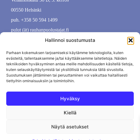
00550 Helsinki
puh. +358 50 594 1499
pulut (ät) rauhanpuolustajat.fi
Hallinnoi suostumusta
Parhaan kokemuksen tarjoamiseksi käytämme teknologioita, kuten
evästeitä, tallentaaksemme ja/tai käyttääksemme laitetietoja. Näiden
tekniikoiden hyväksyminen antaa meille mahdollisuuden käsitellä tietoja,
kuten selauskäyttäytymistä tai yksilöllisiä tunnuksia tällä sivustolla.
Suostumuksen jättäminen tai peruuttaminen voi vaikuttaa haitallisesti
tiettyihin ominaisuuksiin ja toimintoihin.
Hyväksy
Kiellä
Tietosuojaseloste
Evästekäytäntö
Tilauksen peruutus
Näytä asetukset