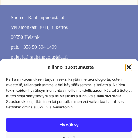
Suomen Rauhanpuolustajat
Vellamonkatu 30 B, 3. kerros
00550 Helsinki
puh. +358 50 594 1499
pulut (ät) rauhanpuolustajat.fi
Hallinnoi suostumusta
Parhaan kokemuksen tarjoamiseksi käytämme teknologioita, kuten
evästeitä, tallentaaksemme ja/tai käyttääksemme laitetietoja. Näiden
tekniikoiden hyväksyminen antaa meille mahdollisuuden käsitellä tietoja,
kuten selauskäyttäytymistä tai yksilöllisiä tunnuksia tällä sivustolla.
Suostumuksen jättäminen tai peruuttaminen voi vaikuttaa haitallisesti
tiettyihin ominaisuuksiin ja toimintoihin.
Hyväksy