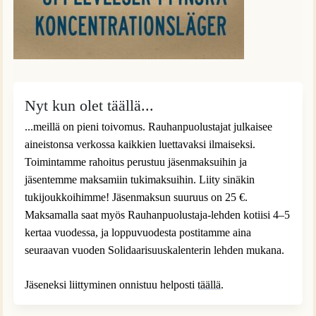
Nyt kun olet täällä...
...meillä on pieni toivomus. Rauhanpuolustajat julkaisee
aineistonsa verkossa kaikkien luettavaksi ilmaiseksi.
Toimintamme rahoitus perustuu jäsenmaksuihin ja
jäsentemme maksamiin tukimaksuihin. Liity sinäkin
tukijoukkoihimme! Jäsenmaksun suuruus on 25 €.
Maksamalla saat myös Rauhanpuolustaja-lehden kotiisi 4–5
kertaa vuodessa, ja loppuvuodesta postitamme aina
seuraavan vuoden Solidaarisuuskalenterin lehden mukana.
Jäseneksi liittyminen onnistuu helposti
täällä
.