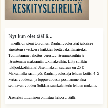
Nyt kun olet täällä...
...meillä on pieni toivomus. Rauhanpuolustajat julkaisee
aineistonsa verkossa kaikkien luettavaksi ilmaiseksi.
Toimintamme rahoitus perustuu jäsenmaksuihin ja
jäsentemme maksamiin tukimaksuihin. Liity sinäkin
tukijoukkoihimme! Jäsenmaksun suuruus on 25 €.
Maksamalla saat myös Rauhanpuolustaja-lehden kotiisi 4–5
kertaa vuodessa, ja loppuvuodesta postitamme aina
seuraavan vuoden Solidaarisuuskalenterin lehden mukana.
Jäseneksi liittyminen onnistuu helposti
täällä
.