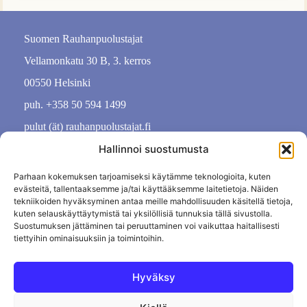
Suomen Rauhanpuolustajat
Vellamonkatu 30 B, 3. kerros
00550 Helsinki
puh. +358 50 594 1499
pulut (ät) rauhanpuolustajat.fi
Hallinnoi suostumusta
Parhaan kokemuksen tarjoamiseksi käytämme teknologioita, kuten
evästeitä, tallentaaksemme ja/tai käyttääksemme laitetietoja. Näiden
tekniikoiden hyväksyminen antaa meille mahdollisuuden käsitellä tietoja,
kuten selauskäyttäytymistä tai yksilöllisiä tunnuksia tällä sivustolla.
Suostumuksen jättäminen tai peruuttaminen voi vaikuttaa haitallisesti
tiettyihin ominaisuuksiin ja toimintoihin.
Hyväksy