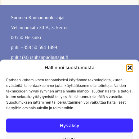
Suomen Rauhanpuolustajat
Vellamonkatu 30 B, 3. kerros
00550 Helsinki
puh. +358 50 594 1499
pulut (ät) rauhanpuolustajat.fi
Hallinnoi suostumusta
Parhaan kokemuksen tarjoamiseksi käytämme teknologioita, kuten
evästeitä, tallentaaksemme ja/tai käyttääksemme laitetietoja. Näiden
tekniikoiden hyväksyminen antaa meille mahdollisuuden käsitellä tietoja,
kuten selauskäyttäytymistä tai yksilöllisiä tunnuksia tällä sivustolla.
Suostumuksen jättäminen tai peruuttaminen voi vaikuttaa haitallisesti
tiettyihin ominaisuuksiin ja toimintoihin.
Hyväksy