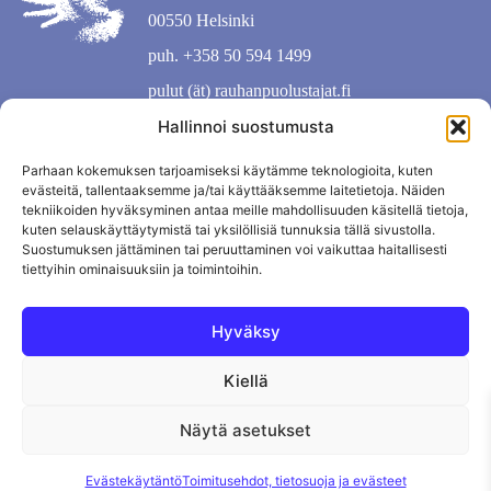
00550 Helsinki
puh. +358 50 594 1499
pulut (ät) rauhanpuolustajat.fi
Hallinnoi suostumusta
Parhaan kokemuksen tarjoamiseksi käytämme teknologioita, kuten
evästeitä, tallentaaksemme ja/tai käyttääksemme laitetietoja. Näiden
tekniikoiden hyväksyminen antaa meille mahdollisuuden käsitellä tietoja,
kuten selauskäyttäytymistä tai yksilöllisiä tunnuksia tällä sivustolla.
Suostumuksen jättäminen tai peruuttaminen voi vaikuttaa haitallisesti
tiettyihin ominaisuuksiin ja toimintoihin.
Hyväksy
Kiellä
Tietosuojaseloste
Evästekäytäntö
Tilauksen peruutus
Näytä asetukset
Evästekäytäntö
Toimitusehdot, tietosuoja ja evästeet