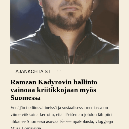
,
,
AJANKOHTAIST
A
Ramzan Kadyrovin hallinto
vainoaa kriitikkojaan myös
Suomessa
Venäjän tieditusvälineissä ja sosiaalisessa mediassa on
viime viikkoina kerrottu, että Tšetšenian johdon lähipiiri
uhkailee Suomessa asuvaa tšetšeenipakolaista, vloggaaja
Musa Lomajevia.