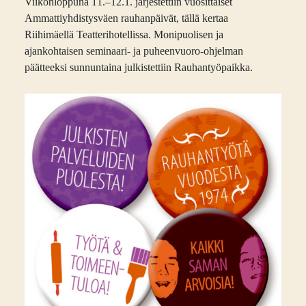
Viikonloppuna 11.–12.1. järjestettiin vuosittaiset
Ammattiyhdistysväen rauhanpäivät, tällä kertaa
Riihimäellä Teatterihotellissa. Monipuolisen ja
ajankohtaisen seminaari- ja puheenvuoro-ohjelman
päätteeksi sunnuntaina julkistettiin Rauhantyöpaikka.