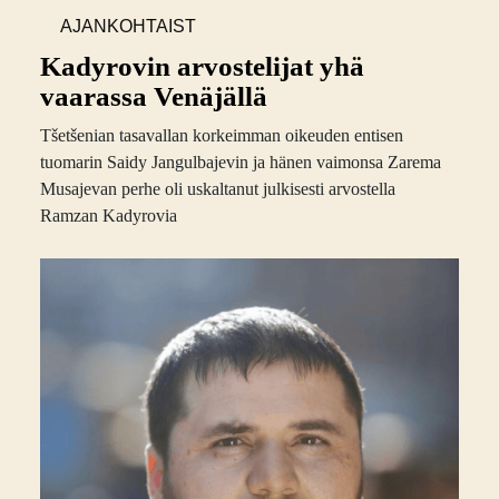
AJANKOHTAIST
A
Kadyrovin arvostelijat yhä
vaarassa Venäjällä
Tšetšenian tasavallan korkeimman oikeuden entisen
tuomarin Saidy Jangulbajevin ja hänen vaimonsa Zarema
Musajevan perhe oli uskaltanut julkisesti arvostella
Ramzan Kadyrovia