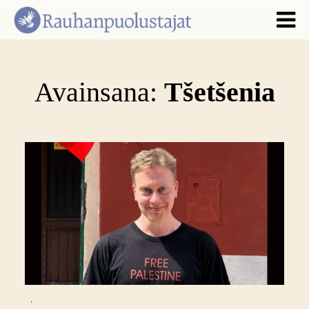
Avainsana:
Tšetšenia
,