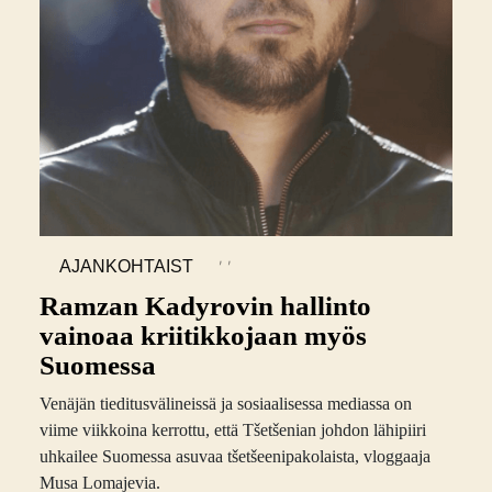
,
,
AJANKOHTAIST
A
Ramzan Kadyrovin hallinto
vainoaa kriitikkojaan myös
Suomessa
Venäjän tieditusvälineissä ja sosiaalisessa mediassa on
viime viikkoina kerrottu, että Tšetšenian johdon lähipiiri
uhkailee Suomessa asuvaa tšetšeenipakolaista, vloggaaja
Musa Lomajevia.