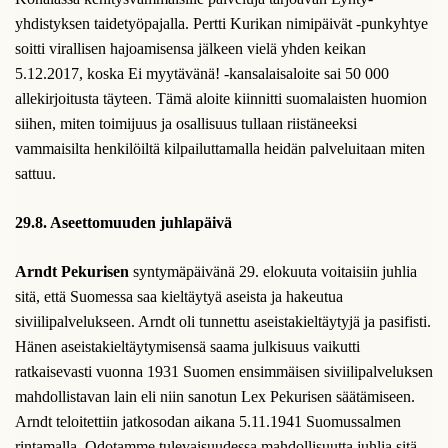
yhdistyksen taidetyöpajalla. Pertti Kurikan nimipäivät -punkyhtye
soitti virallisen hajoamisensa jälkeen vielä yhden keikan
5.12.2017, koska Ei myytävänä! -kansalaisaloite sai 50 000
allekirjoitusta täyteen. Tämä aloite kiinnitti suomalaisten huomion
siihen, miten toimijuus ja osallisuus tullaan riistäneeksi
vammaisilta henkilöiltä kilpailuttamalla heidän palveluitaan miten
sattuu.
29.8. Aseettomuuden juhlapäivä
Arndt Pekurisen
syntymäpäivänä 29. elokuuta voitaisiin juhlia
sitä, että Suomessa saa kieltäytyä aseista ja hakeutua
siviilipalvelukseen. Arndt oli tunnettu aseistakieltäytyjä ja pasifisti.
Hänen aseistakieltäytymisensä saama julkisuus vaikutti
ratkaisevasti vuonna 1931 Suomen ensimmäisen siviilipalveluksen
mahdollistavan lain eli niin sanotun Lex Pekurisen säätämiseen.
Arndt teloitettiin jatkosodan aikana 5.11.1941 Suomussalmen
rintamalla. Odotamme tulevaisuudessa mahdollisuutta juhlia sitä,