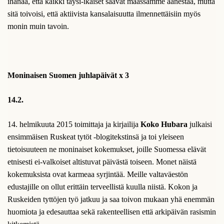
ihanaa, että kaikki täysi-ikäiset saavat maassamme äänestää, mutta
sitä toivoisi, että aktiivista kansalaisuutta ilmennettäisiin myös
monin muin tavoin.
Moninaisen Suomen juhlapäivät x 3
14.2.
14. helmikuuta 2015 toimittaja ja kirjailija
Koko Hubara
julkaisi
ensimmäisen Ruskeat tytöt -blogitekstinsä ja toi yleiseen
tietoisuuteen ne moninaiset kokemukset, joille Suomessa elävät
etnisesti ei-valkoiset altistuvat päivästä toiseen. Monet näistä
kokemuksista ovat karmeaa syrjintää. Meille valtaväestön
edustajille on ollut erittäin terveellistä kuulla niistä. Kokon ja
Ruskeiden tyttöjen työ jatkuu ja saa toivon mukaan yhä enemmän
huomiota ja edesauttaa sekä rakenteellisen että arkipäivän rasismin