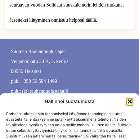
seuraavan vuoden Solidaarisuuskalenterin lehden mukana.
Jäseneksi liittyminen onnistuu helposti
täällä
.
Suomen Rauhanpuolustajat
Vellamonkatu 30 B, 3. kerros
00550 Helsinki
puh. +358 50 594 1499
pulut (ät) rauhanpuolustajat.fi
Hallinnoi suostumusta
Parhaan kokemuksen tarjoamiseksi käytämme teknologioita, kuten
evästeitä, tallentaaksemme ja/tai käyttääksemme laitetietoja. Näiden
tekniikoiden hyväksyminen antaa meille mahdollisuuden käsitellä tietoja,
kuten selauskäyttäytymistä tai yksilöllisiä tunnuksia tällä sivustolla.
Suostumuksen jättäminen tai peruuttaminen voi vaikuttaa haitallisesti