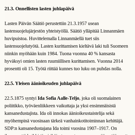
21.3. Onnellisten lasten juhlapäivä
Lasten Päivän Säätiö perustettiin 21.3.1957 usean
lastensuojelujärjestön yhteistyöllä. Säätiö ylläpitää Linnanmäen
huvipuistoa. Huvittelemalla Linnanmäellä tuet siis
lastensuojelutyötä. Lasten kurittamisen kieltävä laki tuli Suomeen
niinkin myöhään kuin 1984. Tuona vuonna 40 % kansasta
hyväksyi omien lasten ruumiillisen kurittamisen. Vuonna 2014
prosentti oli 15. Työtä riittää kunnes tuo luku on puhdas nolla.
22.5. Yleisen äänioikeuden juhlapäivä
22.5.1875 syntyi
Ida Sofia Aalle-Teljo
, joka oli suomalainen
poliitikko, työväenliikkeen vaikuttaja ja yksi ensimmäisistä
kansanedustajista. Ida oli innokas äänioikeustaistelija sekä
myöhempinä vuosinaan tärkeä vanhainkotitoiminnan kehittäjä.
SDP:n kansanedustajana Ida toimi vuosina 1907–1917. On