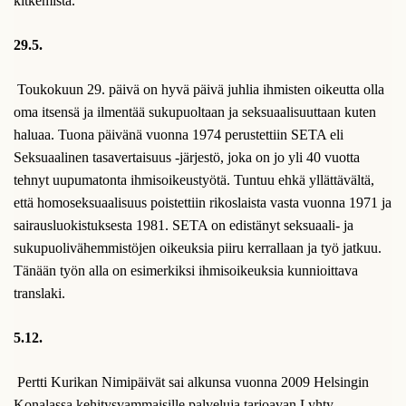
kitkemistä.
29.5.
Toukokuun 29. päivä on hyvä päivä juhlia ihmisten oikeutta olla
oma itsensä ja ilmentää sukupuoltaan ja seksuaalisuuttaan kuten
haluaa. Tuona päivänä vuonna 1974 perustettiin SETA eli
Seksuaalinen tasavertaisuus -järjestö, joka on jo yli 40 vuotta
tehnyt uupumatonta ihmisoikeustyötä. Tuntuu ehkä yllättävältä,
että homoseksuaalisuus poistettiin rikoslaista vasta vuonna 1971 ja
sairausluokistuksesta 1981. SETA on edistänyt seksuaali- ja
sukupuolivähemmistöjen oikeuksia piiru kerrallaan ja työ jatkuu.
Tänään työn alla on esimerkiksi ihmisoikeuksia kunnioittava
translaki.
5.12.
Pertti Kurikan Nimipäivät sai alkunsa vuonna 2009 Helsingin
Konalassa kehitysvammaisille palveluja tarjoavan Lyhty-