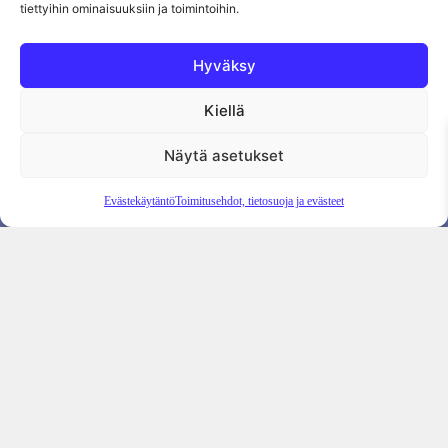
tiettyihin ominaisuuksiin ja toimintoihin.
Hyväksy
Kiellä
Tietosuojaseloste
Evästekäytäntö
Tilauksen peruutus
Näytä asetukset
Evästekäytäntö
Toimitusehdot, tietosuoja ja evästeet