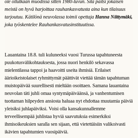
ole ollutkaan muodissa sitten 1980-luvun. Sitä paitsi jokaisen
meistä on hyvä harjoittaa rauhankasvatusta aina kun tilaisuus
tarjoutuu. Kätilönä neuvolassa toimii opettaja
Hanna Niittymäki,
joka
työskentelee Rauhankasvatusinstituutissa.
Lauantaina 18.8. tuli kuluneeksi vuosi Turussa tapahtuneesta
puukotusvälikohtauksesta, jossa nuori henkilö sekavassa
mielentilassa tappoi ja haavoitti useita ihmisiä. Erilaiset
äärioikeistolaiset ryhmittymät päättivät viettää tämän tapahtuman
muistopäivää suurellisesti mieltään osoittaen. Samana lauantaina
neuvolan täti juhli omaa syntymäpäiväänsä, ja vanhentumisen
tuottaman hilpeyden ansiosta haluaa nyt ehdottaa muutamia päiviä
yleisiksi juhlapäiviksi. Voisi olla kansakunnallemme
terveellisempää juhlistaa hyviä saavutuksia esimerkiksi
ihmisoikeuksien saralla sen sijaan, että vietettäisiin valikoivasti
ikävien tapahtumien vuosipäiviä.