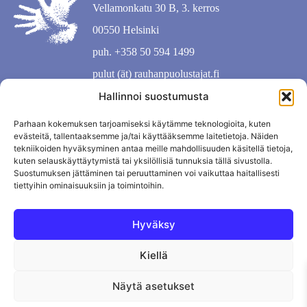
Vellamonkatu 30 B, 3. kerros
00550 Helsinki
puh. +358 50 594 1499
pulut (ät) rauhanpuolustajat.fi
Hallinnoi suostumusta
Parhaan kokemuksen tarjoamiseksi käytämme teknologioita, kuten
evästeitä, tallentaaksemme ja/tai käyttääksemme laitetietoja. Näiden
tekniikoiden hyväksyminen antaa meille mahdollisuuden käsitellä tietoja,
kuten selauskäyttäytymistä tai yksilöllisiä tunnuksia tällä sivustolla.
Suostumuksen jättäminen tai peruuttaminen voi vaikuttaa haitallisesti
tiettyihin ominaisuuksiin ja toimintoihin.
Hyväksy
Kiellä
Tietosuojaseloste
Evästekäytäntö
Tilauksen peruutus
Näytä asetukset