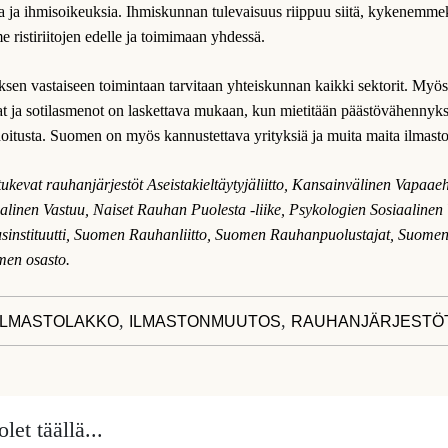
aa ja ihmisoikeuksia. Ihmiskunnan tulevaisuus riippuu siitä, kykenemm
 ristiriitojen edelle ja toimimaan yhdessä.
sen vastaiseen toimintaan tarvitaan yhteiskunnan kaikki sektorit. Myös
t ja sotilasmenot on laskettava mukaan, kun mietitään päästövähennyks
hoitusta. Suomen on myös kannustettava yrityksiä ja muita maita ilmast
ukevat rauhanjärjestöt Aseistakieltäytyjäliitto, Kansainvälinen Vapaae
alinen Vastuu, Naiset Rauhan Puolesta -liike, Psykologien Sosiaalinen 
sinstituutti, Suomen Rauhanliitto, Suomen Rauhanpuolustajat, Suome
en osasto.
,
,
ILMASTOLAKKO
ILMASTONMUUTOS
RAUHANJÄRJESTÖ
let täällä...