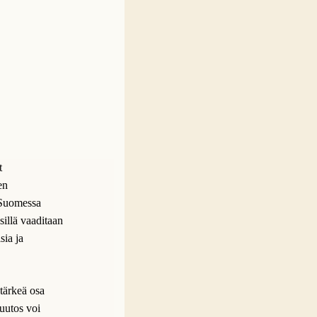
t
en
 Suomessa
sillä vaaditaan
sia ja
tärkeä osa
muutos voi