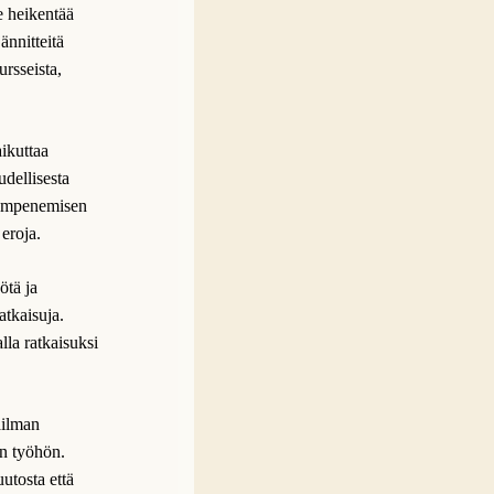
Se heikentää
ännitteitä
ursseista,
ikuttaa
udellisesta
 lämpenemisen
 eroja.
ötä ja
atkaisuja.
lla ratkaisuksi
ailman
en työhön.
utosta että