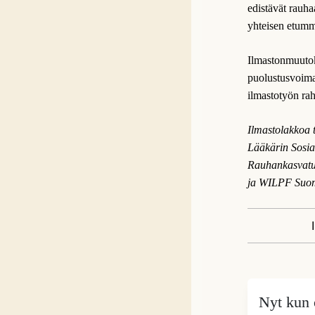
edistävät rauh
yhteisen etumme
Ilmastonmuutok
puolustusvoima
ilmastotyön ra
Ilmastolakkoa t
Lääkärin Sosia
Rauhankasvatu
ja WILPF Suom
Nyt kun o