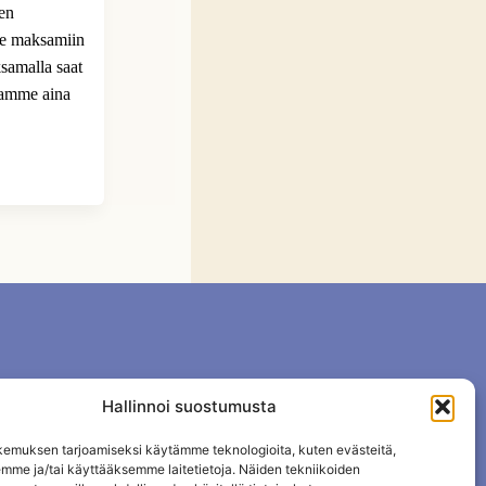
ien
me maksamiin
samalla saat
tamme aina
Hallinnoi suostumusta
emuksen tarjoamiseksi käytämme teknologioita, kuten evästeitä,
emme ja/tai käyttääksemme laitetietoja. Näiden tekniikoiden