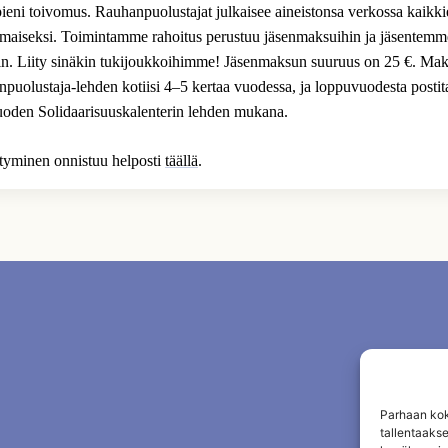
 pieni toivomus. Rauhanpuolustajat julkaisee aineistonsa verkossa kaikk
ilmaiseksi. Toimintamme rahoitus perustuu jäsenmaksuihin ja jäsentem
n. Liity sinäkin tukijoukkoihimme! Jäsenmaksun suuruus on 25 €. Mak
uolustaja-lehden kotiisi 4–5 kertaa vuodessa, ja loppuvuodesta posti
uoden Solidaarisuuskalenterin lehden mukana.
ittyminen onnistuu helposti
täällä
.
Parhaan kok
tallentaaks