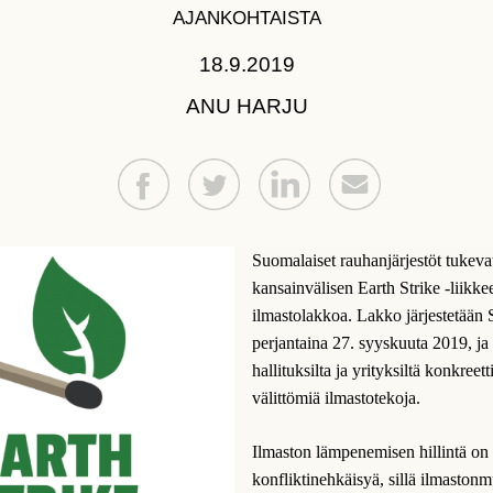
AJANKOHTAISTA
18.9.2019
ANU HARJU
Suomalaiset rauhanjärjestöt tukeva
kansainvälisen Earth Strike -liikke
ilmastolakkoa. Lakko järjestetään
perjantaina 27. syyskuuta 2019, ja 
hallituksilta ja yrityksiltä konkreetti
välittömiä ilmastotekoja.
Ilmaston lämpenemisen hillintä on 
konfliktinehkäisyä, sillä ilmaston