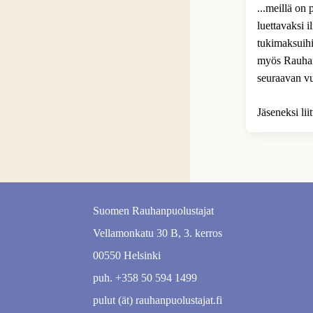
...meillä on
luettavaksi 
tukimaksuihi
myös Rauhanp
seuraavan v
Jäseneksi li
Suomen Rauhanpuolustajat
Vellamonkatu 30 B, 3. kerros
00550 Helsinki
puh. +358 50 594 1499
pulut (ät) rauhanpuolustajat.fi