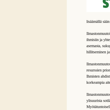
lisäämällä sään
Ilmastonmuutok
ihmisiin ja yhte
asemasta, suku
hillitseminen ja
Ilmastonmuutos
resurssien prio
Ihmisten ahdist
korkeampia ait
Ilmastonmuutost
ylisuurista sot
Myötätuntoisell