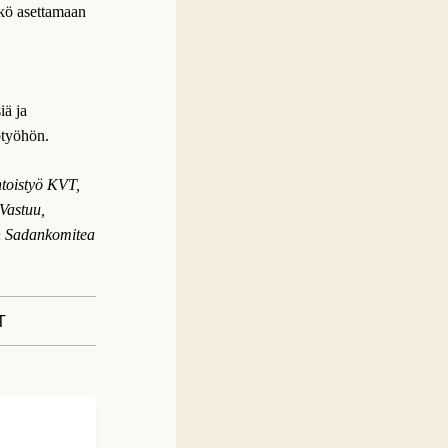
ekö asettamaan
iä ja
otyöhön.
htoistyö KVT,
Vastuu,
n Sadankomitea
T