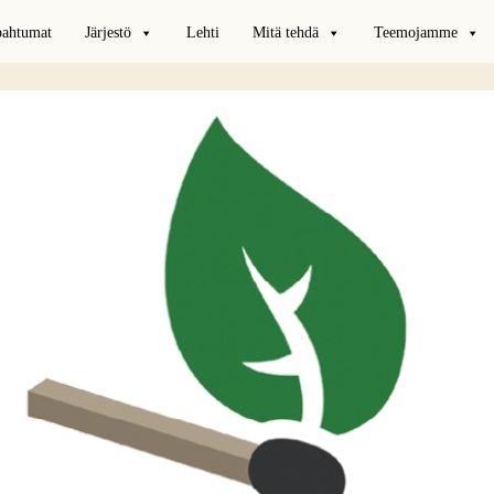
pahtumat
Järjestö
Lehti
Mitä tehdä
Teemojamme