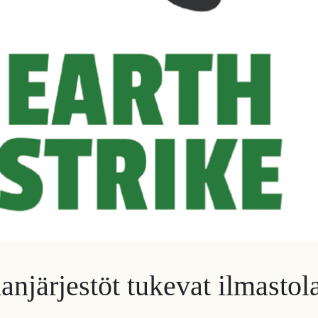
njärjestöt tukevat ilmasto