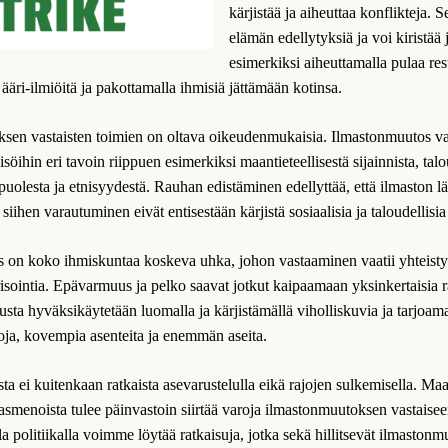
kärjistää ja aiheuttaa konflikteja. 
elämän edellytyksiä ja voi kiristää j
esimerkiksi aiheuttamalla pulaa res
 ääri-ilmiöitä ja pakottamalla ihmisiä jättämään kotinsa.
sen vastaisten toimien on oltava oikeudenmukaisia. Ilmastonmuutos va
isöihin eri tavoin riippuen esimerkiksi maantieteellisestä sijainnista, talo
puolesta ja etnisyydestä. Rauhan edistäminen edellyttää, että ilmaston
 siihen varautuminen eivät entisestään kärjistä sosiaalisia ja taloudellisia
 on koko ihmiskuntaa koskeva uhka, johon vastaaminen vaatii yhteisty
risointia. Epävarmuus ja pelko saavat jotkut kaipaamaan yksinkertaisia r
usta hyväksikäytetään luomalla ja kärjistämällä viholliskuvia ja tarjoama
oja, kovempia asenteita ja enemmän aseita.
a ei kuitenkaan ratkaista asevarustelulla eikä rajojen sulkemisella. Ma
ilasmenoista tulee päinvastoin siirtää varoja ilmastonmuutoksen vastaise
a politiikalla voimme löytää ratkaisuja, jotka sekä hillitsevät ilmastonmu