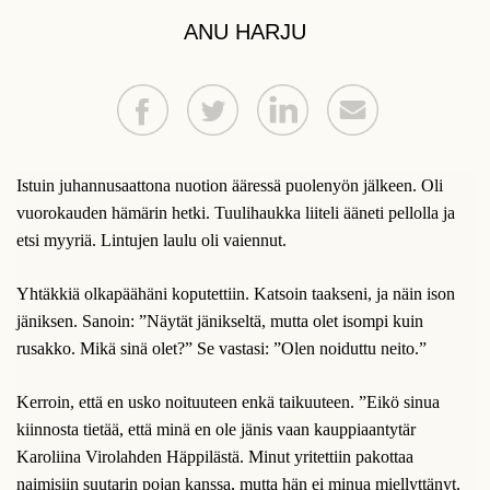
ANU HARJU
Istuin juhannusaattona nuotion ääressä puolenyön jälkeen. Oli
vuorokauden hämärin hetki. Tuulihaukka liiteli ääneti pellolla ja
etsi myyriä. Lintujen laulu oli vaiennut.
Yhtäkkiä olkapäähäni koputettiin. Katsoin taakseni, ja näin ison
jäniksen. Sanoin: ”Näytät jänikseltä, mutta olet isompi kuin
rusakko. Mikä sinä olet?” Se vastasi: ”Olen noiduttu neito.”
Kerroin, että en usko noituuteen enkä taikuuteen. ”Eikö sinua
kiinnosta tietää, että minä en ole jänis vaan kauppiaantytär
Karoliina Virolahden Häppilästä. Minut yritettiin pakottaa
naimisiin suutarin pojan kanssa, mutta hän ei minua miellyttänyt.