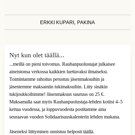
,
ERKKI KUPARI
PAKINA
Nyt kun olet täällä...
...meillä on pieni toivomus. Rauhanpuolustajat julkaisee
aineistonsa verkossa kaikkien luettavaksi ilmaiseksi.
Toimintamme rahoitus perustuu jäsenmaksuihin ja
jäsentemme maksamiin tukimaksuihin. Liity sinäkin
tukijoukkoihimme! Jäsenmaksun suuruus on 25 €.
Maksamalla saat myös Rauhanpuolustaja-lehden kotiisi 4–5
kertaa vuodessa, ja loppuvuodesta postitamme aina
seuraavan vuoden Solidaarisuuskalenterin lehden mukana.
Jäseneksi liittyminen onnistuu helposti
täällä
.