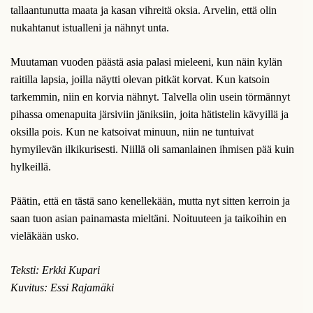
tallaantunutta maata ja kasan vihreitä oksia. Arvelin, että olin
nukahtanut istualleni ja nähnyt unta.
Muutaman vuoden päästä asia palasi mieleeni, kun näin kylän
raitilla lapsia, joilla näytti olevan pitkät korvat. Kun katsoin
tarkemmin, niin en korvia nähnyt. Talvella olin usein törmännyt
pihassa omenapuita järsiviin jäniksiin, joita hätistelin kävyillä ja
oksilla pois. Kun ne katsoivat minuun, niin ne tuntuivat
hymyilevän ilkikurisesti. Niillä oli samanlainen ihmisen pää kuin
hylkeillä.
Päätin, että en tästä sano kenellekään, mutta nyt sitten kerroin ja
saan tuon asian painamasta mieltäni. Noituuteen ja taikoihin en
vieläkään usko.
Teksti: Erkki Kupari
Kuvitus: Essi Rajamäki