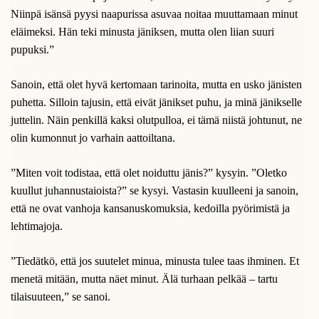
Niinpä isänsä pyysi naapurissa asuvaa noitaa muuttamaan minut
eläimeksi. Hän teki minusta jäniksen, mutta olen liian suuri
pupuksi.”
Sanoin, että olet hyvä kertomaan tarinoita, mutta en usko jänisten
puhetta. Silloin tajusin, että eivät jänikset puhu, ja minä jänikselle
juttelin. Näin penkillä kaksi olutpulloa, ei tämä niistä johtunut, ne
olin kumonnut jo varhain aattoiltana.
”Miten voit todistaa, että olet noiduttu jänis?” kysyin. ”Oletko
kuullut juhannustaioista?” se kysyi. Vastasin kuulleeni ja sanoin,
että ne ovat vanhoja kansanuskomuksia, kedoilla pyörimistä ja
lehtimajoja.
”Tiedätkö, että jos suutelet minua, minusta tulee taas ihminen. Et
menetä mitään, mutta näet minut. Älä turhaan pelkää – tartu
tilaisuuteen,” se sanoi.