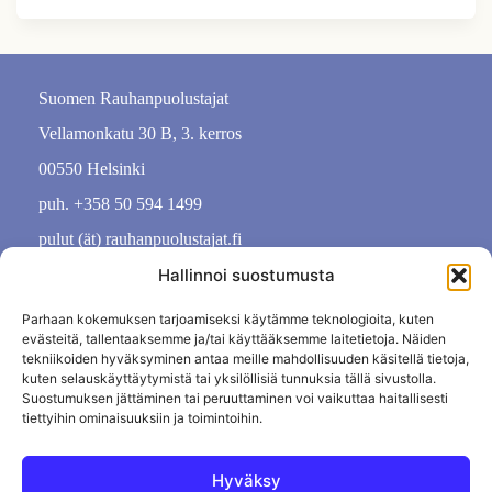
Suomen Rauhanpuolustajat
Vellamonkatu 30 B, 3. kerros
00550 Helsinki
puh. +358 50 594 1499
pulut (ät) rauhanpuolustajat.fi
Hallinnoi suostumusta
Parhaan kokemuksen tarjoamiseksi käytämme teknologioita, kuten
evästeitä, tallentaaksemme ja/tai käyttääksemme laitetietoja. Näiden
tekniikoiden hyväksyminen antaa meille mahdollisuuden käsitellä tietoja,
kuten selauskäyttäytymistä tai yksilöllisiä tunnuksia tällä sivustolla.
Suostumuksen jättäminen tai peruuttaminen voi vaikuttaa haitallisesti
tiettyihin ominaisuuksiin ja toimintoihin.
Hyväksy