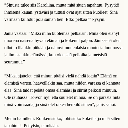
”Sinusta tulee siis Karoliina, mutta mitä sitten tapahtuu. Pysytkö
ihmisenä kauan, ystäväsi ja tuttusi ovat ajat sitten kuolleet. Sinä
varmaan kuihdut pois saman tien. Etkö pelkää?” kysyin.
Jänis vastasi: ”Miksi minä kuolemaa pelkäisin. Minä olen elänyt
nuorena naisena hyvän elämän ja kokenut paljon. Jäniksenä olen
ollut jo liiankin pitkään ja nähnyt monenlaista muutosta luonnossa
ja ihmistenkin elämässä, kun olen sitä pelloilta ja metsistä
seurannut.”
”Miksi ajattelet, että minun pitäisi vielä nähdä jotain? Elämä on
elämistä varten, haaveillakin saa, mutta niiden varassa ei kannata
elää. Sinä taidat pelätä omaa elämääsi ja siirrät pelkosi minuun.
Ole rauhassa. Toivon nyt, että suutelet minua. Se on parasta mitä
minä voin saada, ja sinä olet oikea henkilö siihen”, jänis sanoi.
Menin hämilleni. Rohkenisinko, tohtisinko kokeilla ja mitä sitten
tapahtuisi. Pettyisin, ei mitään.