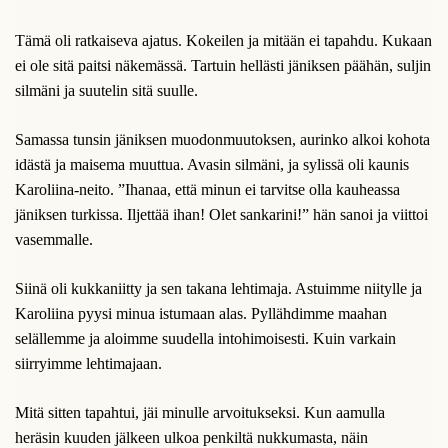
Tämä oli ratkaiseva ajatus. Kokeilen ja mitään ei tapahdu. Kukaan
ei ole sitä paitsi näkemässä. Tartuin hellästi jäniksen päähän, suljin
silmäni ja suutelin sitä suulle.
Samassa tunsin jäniksen muodonmuutoksen, aurinko alkoi kohota
idästä ja maisema muuttua. Avasin silmäni, ja sylissä oli kaunis
Karoliina-neito. ”Ihanaa, että minun ei tarvitse olla kauheassa
jäniksen turkissa. Iljettää ihan! Olet sankarini!” hän sanoi ja viittoi
vasemmalle.
Siinä oli kukkaniitty ja sen takana lehtimaja. Astuimme niitylle ja
Karoliina pyysi minua istumaan alas. Pyllähdimme maahan
selällemme ja aloimme suudella intohimoisesti. Kuin varkain
siirryimme lehtimajaan.
Mitä sitten tapahtui, jäi minulle arvoitukseksi. Kun aamulla
heräsin kuuden jälkeen ulkoa penkiltä nukkumasta, näin