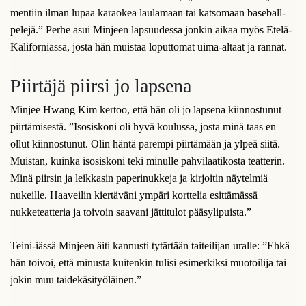
mentiin ilman lupaa karaokea laulamaan tai katsomaan baseball-
pelejä.” Perhe asui Minjeen lapsuudessa jonkin aikaa myös Etelä-
Kaliforniassa, josta hän muistaa loputtomat uima-altaat ja rannat.
Piirtäjä piirsi jo lapsena
Minjee Hwang Kim kertoo, että hän oli jo lapsena kiinnostunut
piirtämisestä. ”Isosiskoni oli hyvä koulussa, josta minä taas en
ollut kiinnostunut. Olin häntä parempi piirtämään ja ylpeä siitä.
Muistan, kuinka isosiskoni teki minulle pahvilaatikosta teatterin.
Minä piirsin ja leikkasin paperinukkeja ja kirjoitin näytelmiä
nukeille. Haaveilin kiertäväni ympäri korttelia esittämässä
nukketeatteria ja toivoin saavani jättitulot pääsylipuista.”
Teini-iässä Minjeen äiti kannusti tytärtään taiteilijan uralle: ”Ehkä
hän toivoi, että minusta kuitenkin tulisi esimerkiksi muotoilija tai
jokin muu taidekäsityöläinen.”