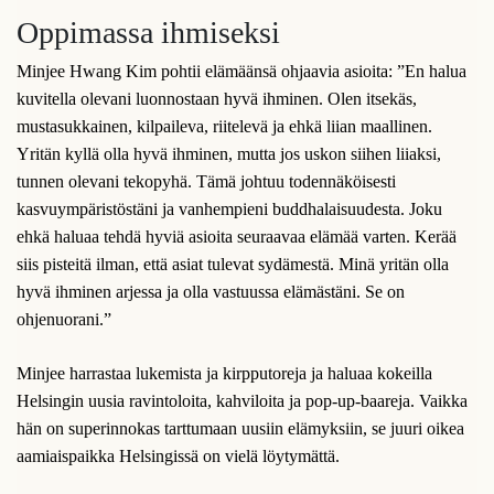
Oppimassa ihmiseksi
Minjee Hwang Kim pohtii elämäänsä ohjaavia asioita: ”En halua
kuvitella olevani luonnostaan hyvä ihminen. Olen itsekäs,
mustasukkainen, kilpaileva, riitelevä ja ehkä liian maallinen.
Yritän kyllä olla hyvä ihminen, mutta jos uskon siihen liiaksi,
tunnen olevani tekopyhä. Tämä johtuu todennäköisesti
kasvuympäristöstäni ja vanhempieni buddhalaisuudesta. Joku
ehkä haluaa tehdä hyviä asioita seuraavaa elämää varten. Kerää
siis pisteitä ilman, että asiat tulevat sydämestä. Minä yritän olla
hyvä ihminen arjessa ja olla vastuussa elämästäni. Se on
ohjenuorani.”
Minjee harrastaa lukemista ja kirpputoreja ja haluaa kokeilla
Helsingin uusia ravintoloita, kahviloita ja pop-up-baareja. Vaikka
hän on superinnokas tarttumaan uusiin elämyksiin, se juuri oikea
aamiaispaikka Helsingissä on vielä löytymättä.