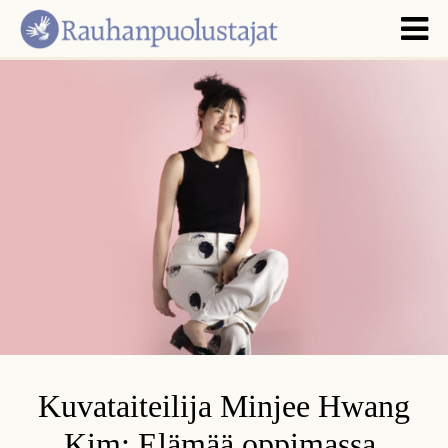
Kuvataiteilija Minjee Hwang
Kim: Elämää oppimassa