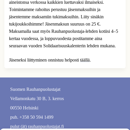
aineistonsa verkossa kaikkien luettavaksi ilmaiseksi.
Toimintamme rahoitus perustuu jäsenmaksuihin ja
jäsentemme maksamiin tukimaksuihin. Liity sinäkin
tukijoukkoihimme! Jäsenmaksun suuruus on 25 €.
Maksamalla saat myös Rauhanpuolustaja-lehden kotiisi 4–5
kertaa vuodessa, ja loppuvuodesta postitamme aina
seuraavan vuoden Solidaarisuuskalenterin lehden mukana.
Jäseneksi liittyminen onnistuu helposti
täällä
.
Suomen Rauhanpuolustajat
Vellamonkatu 30 B, 3. kerros
00550 Helsinki
puh. +358 50 594 1499
pulut (ät) rauhanpuolustajat.fi