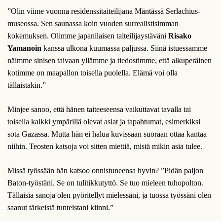
”Olin viime vuonna residenssitaiteilijana Mäntässä Serlachius-
museossa. Sen saunassa koin vuoden surrealistisimman
kokemuksen. Olimme japanilaisen taiteilijaystäväni
Risako
Yamanoin
kanssa ulkona kuumassa paljussa. Siinä istuessamme
näimme sinisen taivaan yllämme ja tiedostimme, että alkuperäinen
kotimme on maapallon toisella puolella. Elämä voi olla
tällaistakin.”
Minjee sanoo, että hänen taiteeseensa vaikuttavat tavalla tai
toisella kaikki ympärillä olevat asiat ja tapahtumat, esimerkiksi
sota Gazassa. Mutta hän ei halua kuvissaan suoraan ottaa kantaa
niihin. Teosten katsoja voi sitten miettiä, mistä mikin asia tulee.
Missä työssään hän katsoo onnistuneensa hyvin? ”Pidän paljon
Baton-työstäni. Se on tulitikkutyttö. Se tuo mieleen tuhopolton.
Tällaisia sanoja olen pyöritellyt mielessäni, ja tuossa työssäni olen
saanut tärkeistä tunteistani kiinni.”