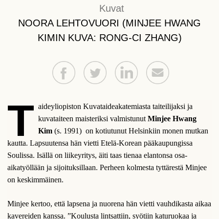
Kuvat
NOORA LEHTOVUORI (MINJEE HWANG
KIMIN KUVA: RONG-CI ZHANG)
T
aideyliopiston Kuvataideakatemiasta taiteilijaksi ja
kuvataiteen maisteriksi valmistunut
Minjee Hwang
Kim
(s. 1991)
on kotiutunut Helsinkiin monen mutkan
kautta. Lapsuutensa hän vietti Etelä-Korean pääkaupungissa
Soulissa. Isällä on liikeyritys, äiti taas tienaa elantonsa osa-
aikatyöllään ja sijoituksillaan. Perheen kolmesta tyttärestä Minjee
on keskimmäinen.
Minjee kertoo, että lapsena ja nuorena hän vietti vauhdikasta aikaa
kavereiden kanssa. ”Koulusta lintsattiin, syötiin katuruokaa ja