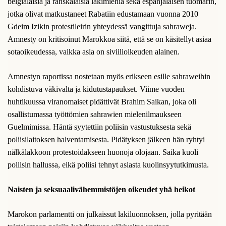
belgialaisia ja ranskalaisia lakimiehiä sekä espanjalaisen tuomarin,
jotka olivat matkustaneet Rabatiin edustamaan vuonna 2010
Gdeim Izikin protestileirin yhteydessä vangittuja sahraweja.
Amnesty on kritisoinut Marokkoa siitä, että se on käsitellyt asiaa
sotaoikeudessa, vaikka asia on siviilioikeuden alainen.
Amnestyn raportissa nostetaan myös erikseen esille sahraweihin
kohdistuva väkivalta ja kidutustapaukset. Viime vuoden
huhtikuussa viranomaiset pidättivät Brahim Saikan, joka oli
osallistumassa työttömien sahrawien mielenilmaukseen
Guelmimissa. Häntä syytettiin poliisin vastustuksesta sekä
poliisilaitoksen halventamisesta. Pidätyksen jälkeen hän ryhtyi
nälkälakkoon protestoidakseen huonoja olojaan. Saika kuoli
poliisin hallussa, eikä poliisi tehnyt asiasta kuolinsyytutkimusta.
Naisten ja seksuaalivähemmistöjen oikeudet yhä heikot
Marokon parlamentti on julkaissut lakiluonnoksen, jolla pyritään