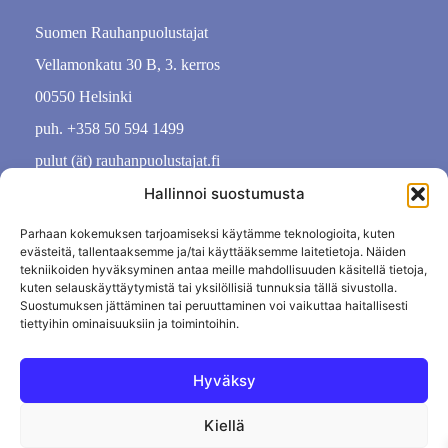
Suomen Rauhanpuolustajat
Vellamonkatu 30 B, 3. kerros
00550 Helsinki
puh. +358 50 594 1499
pulut (ät) rauhanpuolustajat.fi
Hallinnoi suostumusta
Parhaan kokemuksen tarjoamiseksi käytämme teknologioita, kuten
evästeitä, tallentaaksemme ja/tai käyttääksemme laitetietoja. Näiden
tekniikoiden hyväksyminen antaa meille mahdollisuuden käsitellä tietoja,
kuten selauskäyttäytymistä tai yksilöllisiä tunnuksia tällä sivustolla.
Suostumuksen jättäminen tai peruuttaminen voi vaikuttaa haitallisesti
tiettyihin ominaisuuksiin ja toimintoihin.
Hyväksy
Kiellä
Tietosuojaseloste
Evästekäytäntö