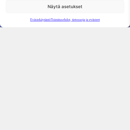
Tilauksen peruutus
Näytä asetukset
Evästekäytäntö
Toimitusehdot, tietosuoja ja evästeet