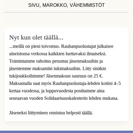
,
,
SIVU
MAROKKO
VÄHEMMISTÖT
Nyt kun olet täällä...
...meillä on pieni toivomus. Rauhanpuolustajat julkaisee
aineistonsa verkossa kaikkien luettavaksi ilmaiseksi.
Toimintamme rahoitus perustuu jäsenmaksuihin ja
jäsentemme maksamiin tukimaksuihin. Liity sinäkin
tukijoukkoihimme! Jäsenmaksun suuruus on 25 €.
Maksamalla saat myös Rauhanpuolustaja-lehden kotiisi 4–5
kertaa vuodessa, ja loppuvuodesta postitamme aina
seuraavan vuoden Solidaarisuuskalenterin lehden mukana.
Jäseneksi liittyminen onnistuu helposti
täällä
.