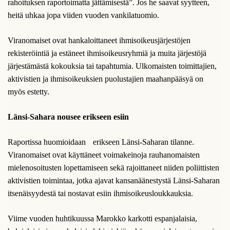
rahoituksen raportoimatta jättämisestä”. Jos he saavat syytteen,
heitä uhkaa jopa viiden vuoden vankilatuomio.
Viranomaiset ovat hankaloittaneet ihmisoikeusjärjestöjen
rekisteröintiä ja estäneet ihmisoikeusryhmiä ja muita järjestöjä
järjestämästä kokouksia tai tapahtumia. Ulkomaisten toimittajien,
aktivistien ja ihmisoikeuksien puolustajien maahanpääsyä on
myös estetty.
Länsi-Sahara nousee erikseen esiin
Raportissa huomioidaan erikseen Länsi-Saharan tilanne.
Viranomaiset ovat käyttäneet voimakeinoja rauhanomaisten
mielenosoitusten lopettamiseen sekä rajoittaneet niiden poliittisten
aktivistien toimintaa, jotka ajavat kansanäänestystä Länsi-Saharan
itsenäisyydestä tai nostavat esiin ihmisoikeusloukkauksia.
Viime vuoden huhtikuussa Marokko karkotti espanjalaisia,