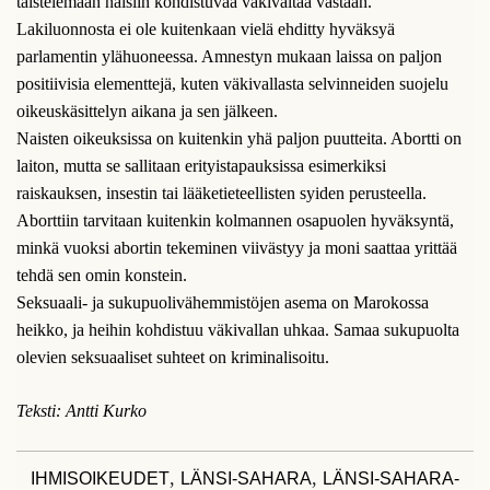
taistelemaan naisiin kohdistuvaa väkivaltaa vastaan.
Lakiluonnosta ei ole kuitenkaan vielä ehditty hyväksyä
parlamentin ylähuoneessa. Amnestyn mukaan laissa on paljon
positiivisia elementtejä, kuten väkivallasta selvinneiden suojelu
oikeuskäsittelyn aikana ja sen jälkeen.
Naisten oikeuksissa on kuitenkin yhä paljon puutteita. Abortti on
laiton, mutta se sallitaan erityistapauksissa esimerkiksi
raiskauksen, insestin tai lääketieteellisten syiden perusteella.
Aborttiin tarvitaan kuitenkin kolmannen osapuolen hyväksyntä,
minkä vuoksi abortin tekeminen viivästyy ja moni saattaa yrittää
tehdä sen omin konstein.
Seksuaali- ja sukupuolivähemmistöjen asema on Marokossa
heikko, ja heihin kohdistuu väkivallan uhkaa. Samaa sukupuolta
olevien seksuaaliset suhteet on kriminalisoitu.
Teksti: Antti Kurko
,
,
IHMISOIKEUDET
LÄNSI-SAHARA
LÄNSI-SAHARA-