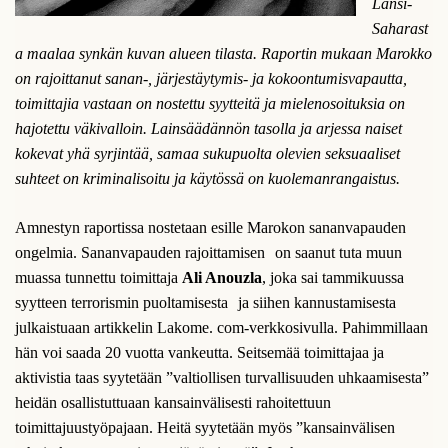
Länsi-
Saharast
a maalaa synkän kuvan alueen tilasta. Raportin mukaan Marokko
on rajoittanut sanan-, järjestäytymis- ja kokoontumisvapautta,
toimittajia vastaan on nostettu syytteitä ja mielenosoituksia on
hajotettu väkivalloin. Lainsäädännön tasolla ja arjessa naiset
kokevat yhä syrjintää, samaa sukupuolta olevien seksuaaliset
suhteet on kriminalisoitu ja käytössä on kuolemanrangaistus.
Amnestyn raportissa nostetaan esille Marokon sananvapauden
ongelmia. Sananvapauden rajoittamisen on saanut tuta muun
muassa tunnettu toimittaja
Ali Anouzla
, joka sai tammikuussa
syytteen terrorismin puoltamisesta ja siihen kannustamisesta
julkaistuaan artikkelin Lakome. com-verkkosivulla. Pahimmillaan
hän voi saada 20 vuotta vankeutta. Seitsemää toimittajaa ja
aktivistia taas syytetään ”valtiollisen turvallisuuden uhkaamisesta”
heidän osallistuttuaan kansainvälisesti rahoitettuun
toimittajuustyöpajaan. Heitä syytetään myös ”kansainvälisen