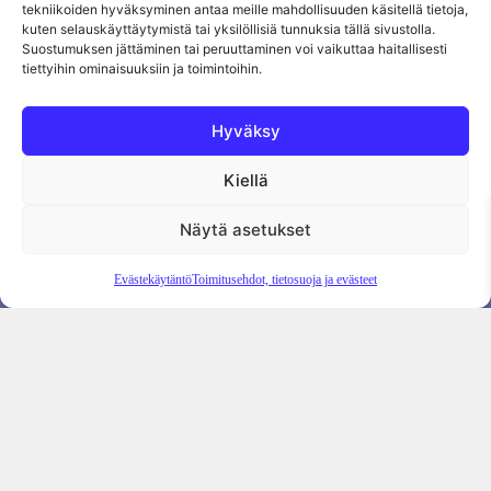
tekniikoiden hyväksyminen antaa meille mahdollisuuden käsitellä tietoja,
kuten selauskäyttäytymistä tai yksilöllisiä tunnuksia tällä sivustolla.
Suostumuksen jättäminen tai peruuttaminen voi vaikuttaa haitallisesti
tiettyihin ominaisuuksiin ja toimintoihin.
Hyväksy
Kiellä
Tietosuojaseloste
Evästekäytäntö
Tilauksen peruutus
Näytä asetukset
Evästekäytäntö
Toimitusehdot, tietosuoja ja evästeet