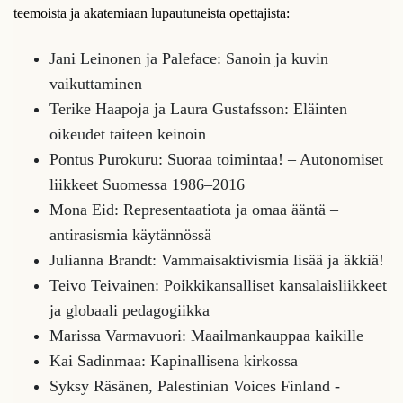
teemoista ja akatemiaan lupautuneista opettajista:
Jani Leinonen ja Paleface: Sanoin ja kuvin
vaikuttaminen
Terike Haapoja ja Laura Gustafsson: Eläinten
oikeudet taiteen keinoin
Pontus Purokuru: Suoraa toimintaa! – Autonomiset
liikkeet Suomessa 1986–2016
Mona Eid:
Representaatiota ja omaa ääntä –
antirasismia käytännössä
J
ulianna Brandt: Vammaisaktivismia lisää ja äkkiä!
Teivo Teivainen: Poikkikansalliset kansalaisliikkeet
ja globaali pedagogiikka
Marissa Varmavuori: Maailmankauppaa kaikille
Kai Sadinmaa: Kapinallisena kirkossa
Syksy Räsänen, Palestinian Voices Finland -