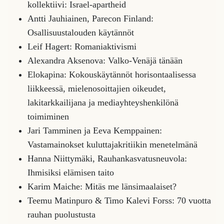
kollektiivi: Israel-apartheid
Antti Jauhiainen, Parecon Finland:
Osallisuustalouden käytännöt
Leif Hagert: Romaniaktivismi
Alexandra Aksenova: Valko-Venäjä tänään
Elokapina: Kokouskäytännöt horisontaalisessa
liikkeessä, mielenosoittajien oikeudet,
lakitarkkailijana ja mediayhteyshenkilönä
toimiminen
Jari Tamminen ja Eeva Kemppainen:
Vastamainokset kuluttajakritiikin menetelmänä
Hanna Niittymäki, Rauhankasvatusneuvola:
Ihmisiksi elämisen taito
Karim Maiche: Mitäs me länsimaalaiset?
Teemu Matinpuro & Timo Kalevi Forss: 70 vuotta
rauhan puolustusta