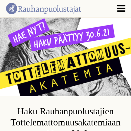
Haku Rauhanpuolustajien
Tottelemattomuus­akatemiaan