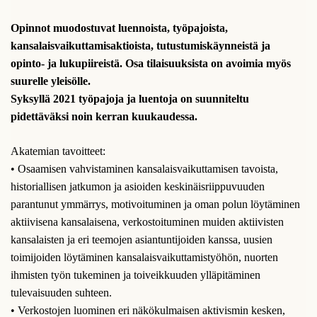
Opinnot muodostuvat luennoista, työpajoista,
kansalaisvaikuttamisaktioista, tutustumiskäynneistä ja
opinto- ja lukupiireistä. Osa tilaisuuksista on avoimia myös
suurelle yleisölle.
Syksyllä 2021 työpajoja ja luentoja on
suunniteltu
pidettäväksi noin kerran kuukaudessa.
Akatemian tavoitteet:
• Osaamisen vahvistaminen kansalaisvaikuttamisen tavoista,
historiallisen jatkumon ja asioiden keskinäisriippuvuuden
parantunut ymmärrys, motivoituminen ja oman polun löytäminen
aktiivisena kansalaisena, verkostoituminen muiden aktiivisten
kansalaisten ja eri teemojen asiantuntijoiden kanssa, uusien
toimijoiden löytäminen kansalaisvaikuttamistyöhön, nuorten
ihmisten työn tukeminen ja toiveikkuuden ylläpitäminen
tulevaisuuden suhteen.
• Verkostojen luominen eri näkökulmaisen aktivismin kesken,