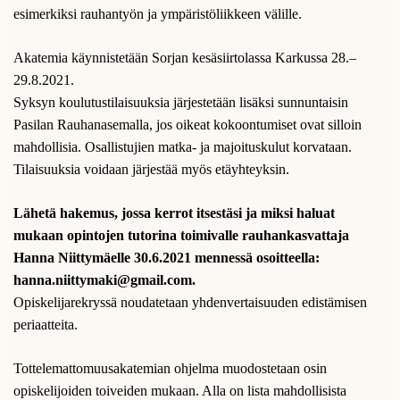
esimerkiksi rauhantyön ja ympäristöliikkeen välille.
Akatemia käynnistetään Sorjan kesäsiirtolassa Karkussa 28.–
29.8.2021.
Syksyn koulutustilaisuuksia järjestetään lisäksi sunnuntaisin
Pasilan Rauhanasemalla, jos oikeat kokoontumiset ovat silloin
mahdollisia. Osallistujien matka- ja majoituskulut korvataan.
Tilaisuuksia voidaan järjestää myös etäyhteyksin.
Lähetä hakemus, jossa kerrot itsestäsi ja miksi haluat
mukaan opintojen tutorina toimivalle rauhankasvattaja
Hanna Niittymäelle 30.6.2021 mennessä osoitteella:
hanna.niittymaki@gmail.com.
Opiskelijarekryssä noudatetaan yhdenvertaisuuden edistämisen
periaatteita.
Tottelemattomuusakatemian ohjelma muodostetaan osin
opiskelijoiden toiveiden mukaan. Alla on lista mahdollisista