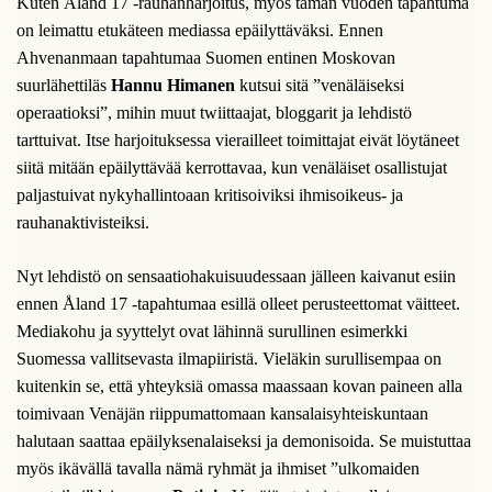
Kuten Åland 17 -rauhanharjoitus, myös tämän vuoden tapahtuma
on leimattu etukäteen mediassa epäilyttäväksi. Ennen
Ahvenanmaan tapahtumaa Suomen entinen Moskovan
suurlähettiläs
Hannu Himanen
kutsui sitä ”venäläiseksi
operaatioksi”, mihin muut twiittaajat, bloggarit ja lehdistö
tarttuivat. Itse harjoituksessa vierailleet toimittajat eivät löytäneet
siitä mitään epäilyttävää kerrottavaa, kun venäläiset osallistujat
paljastuivat nykyhallintoaan kritisoiviksi ihmisoikeus- ja
rauhanaktivisteiksi.
Nyt lehdistö on sensaatiohakuisuudessaan jälleen kaivanut esiin
ennen Åland 17 -tapahtumaa esillä olleet perusteettomat väitteet.
Mediakohu ja syyttelyt ovat lähinnä surullinen esimerkki
Suomessa vallitsevasta ilmapiiristä. Vieläkin surullisempaa on
kuitenkin se, että yhteyksiä omassa maassaan kovan paineen alla
toimivaan Venäjän riippumattomaan kansalaisyhteiskuntaan
halutaan saattaa epäilyksenalaiseksi ja demonisoida. Se muistuttaa
myös ikävällä tavalla nämä ryhmät ja ihmiset ”ulkomaiden