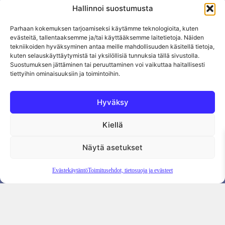
Hallinnoi suostumusta
Parhaan kokemuksen tarjoamiseksi käytämme teknologioita, kuten
evästeitä, tallentaaksemme ja/tai käyttääksemme laitetietoja. Näiden
tekniikoiden hyväksyminen antaa meille mahdollisuuden käsitellä tietoja,
kuten selauskäyttäytymistä tai yksilöllisiä tunnuksia tällä sivustolla.
Suostumuksen jättäminen tai peruuttaminen voi vaikuttaa haitallisesti
tiettyihin ominaisuuksiin ja toimintoihin.
Hyväksy
Kiellä
Tietosuojaseloste
Evästekäytäntö
Tilauksen peruutus
Näytä asetukset
Evästekäytäntö
Toimitusehdot, tietosuoja ja evästeet