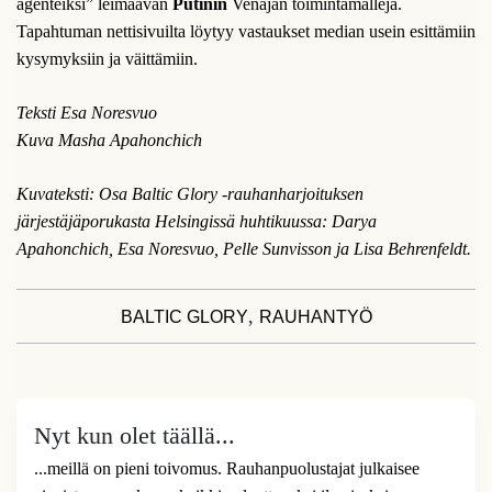
agenteiksi” leimaavan
Putinin
Venäjän toimintamalleja.
Tapahtuman nettisivuilta löytyy vastaukset median usein esittämiin
kysymyksiin ja väittämiin.
Teksti Esa Noresvuo
Kuva Masha Apahonchich
Kuvateksti: Osa Baltic Glory -rauhanharjoituksen
järjestäjäporukasta Helsingissä huhtikuussa: Darya
Apahonchich, Esa Noresvuo, Pelle Sunvisson ja Lisa Behrenfeldt.
,
BALTIC GLORY
RAUHANTYÖ
Nyt kun olet täällä...
...meillä on pieni toivomus. Rauhanpuolustajat julkaisee