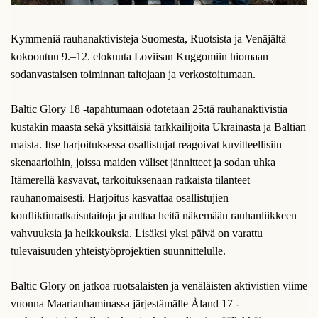
Kymmeniä rauhanaktivisteja Suomesta, Ruotsista ja Venäjältä
kokoontuu 9.–12. elokuuta Loviisan Kuggomiin hiomaan
sodanvastaisen toiminnan taitojaan ja verkostoitumaan.
Baltic Glory 18 -tapahtumaan odotetaan 25:tä rauhanaktivistia
kustakin maasta sekä yksittäisiä tarkkailijoita Ukrainasta ja Baltian
maista. Itse harjoituksessa osallistujat reagoivat kuvitteellisiin
skenaarioihin, joissa maiden väliset jännitteet ja sodan uhka
Itämerellä kasvavat, tarkoituksenaan ratkaista tilanteet
rauhanomaisesti. Harjoitus kasvattaa osallistujien
konfliktinratkaisutaitoja ja auttaa heitä näkemään rauhanliikkeen
vahvuuksia ja heikkouksia. Lisäksi yksi päivä on varattu
tulevaisuuden yhteistyöprojektien suunnittelulle.
Baltic Glory on jatkoa ruotsalaisten ja venäläisten aktivistien viime
vuonna Maarianhaminassa järjestämälle Åland 17 -