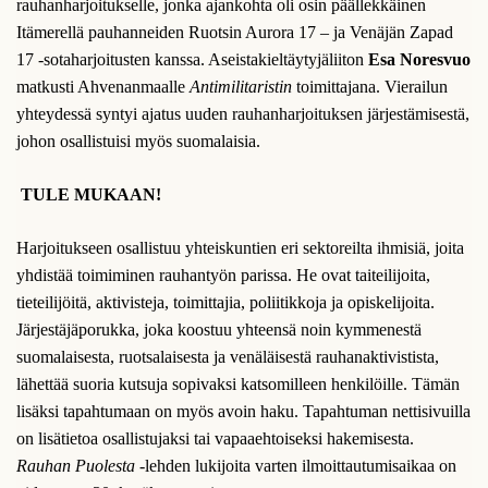
rauhanharjoitukselle, jonka ajankohta oli osin päällekkäinen
Itämerellä pauhanneiden Ruotsin Aurora 17 – ja Venäjän Zapad
17 -sotaharjoitusten kanssa. Aseistakieltäytyjäliiton
Esa
Noresvuo
matkusti Ahvenanmaalle
Antimilitaristin
toimittajana. Vierailun
yhteydessä syntyi ajatus uuden rauhanharjoituksen järjestämisestä,
johon osallistuisi myös suomalaisia.
TULE MUKAAN!
Harjoitukseen osallistuu yhteiskuntien eri sektoreilta ihmisiä, joita
yhdistää toimiminen rauhantyön parissa. He ovat taiteilijoita,
tieteilijöitä, aktivisteja, toimittajia, poliitikkoja ja opiskelijoita.
Järjestäjäporukka, joka koostuu yhteensä noin kymmenestä
suomalaisesta, ruotsalaisesta ja venäläisestä rauhanaktivistista,
lähettää suoria kutsuja sopivaksi katsomilleen henkilöille. Tämän
lisäksi tapahtumaan on myös avoin haku. Tapahtuman nettisivuilla
on lisätietoa osallistujaksi tai vapaaehtoiseksi hakemisesta.
Rauhan Puolesta
-lehden lukijoita varten ilmoittautumisaikaa on