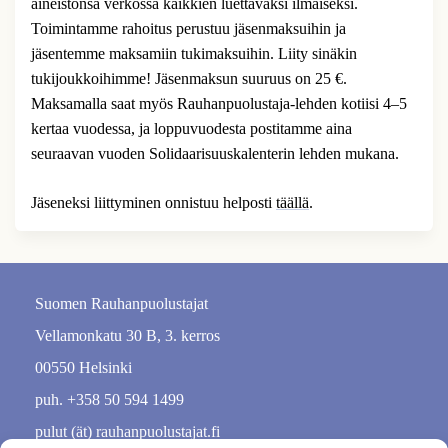
aineistonsa verkossa kaikkien luettavaksi ilmaiseksi.
Toimintamme rahoitus perustuu jäsenmaksuihin ja
jäsentemme maksamiin tukimaksuihin. Liity sinäkin
tukijoukkoihimme! Jäsenmaksun suuruus on 25 €.
Maksamalla saat myös Rauhanpuolustaja-lehden kotiisi 4–5
kertaa vuodessa, ja loppuvuodesta postitamme aina
seuraavan vuoden Solidaarisuuskalenterin lehden mukana.
Jäseneksi liittyminen onnistuu helposti
täällä
.
Suomen Rauhanpuolustajat
Vellamonkatu 30 B, 3. kerros
00550 Helsinki
puh. +358 50 594 1499
pulut (ät) rauhanpuolustajat.fi