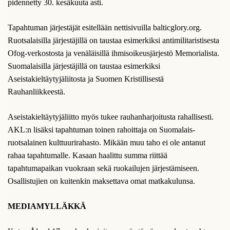
pidennetty 30. kesäkuuta asti.
Tapahtuman järjestäjät esitellään nettisivuilla balticglory.org.
Ruotsalaisilla järjestäjillä on taustaa esimerkiksi antimilitaristisesta
Ofog-verkostosta ja venäläisillä ihmisoikeusjärjestö Memorialista.
Suomalaisilla järjestäjillä on taustaa esimerkiksi
Aseistakieltäytyjäliitosta ja Suomen Kristillisestä
Rauhanliikkeestä.
Aseistakieltäytyjäliitto myös tukee rauhanharjoitusta rahallisesti.
AKL:n lisäksi tapahtuman toinen rahoittaja on Suomalais-
ruotsalainen kulttuurirahasto. Mikään muu taho ei ole antanut
rahaa tapahtumalle. Kasaan haalittu summa riittää
tapahtumapaikan vuokraan sekä ruokailujen järjestämiseen.
Osallistujien on kuitenkin maksettava omat matkakulunsa.
MEDIAMYLLÄKKÄ