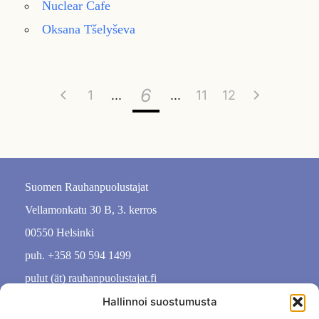
Nuclear Cafe
Oksana Tšelyševa
6
1
11
12
Suomen Rauhanpuolustajat
Vellamonkatu 30 B, 3. kerros
00550 Helsinki
puh. +358 50 594 1499
pulut (ät) rauhanpuolustajat.fi
Hallinnoi suostumusta