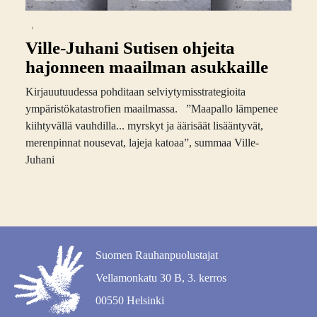
,
Ville-Juhani Sutisen ohjeita
hajonneen maailman asukkaille
Kirjauutuudessa pohditaan selviytymisstrategioita
ympäristökatastrofien maailmassa. ”Maapallo lämpenee
kiihtyvällä vauhdilla... myrskyt ja äärisäät lisääntyvät,
merenpinnat nousevat, lajeja katoaa”, summaa Ville-
Juhani
Suomen Rauhanpuolustajat
Vellamonkatu 30 B, 3. kerros
00550 Helsinki