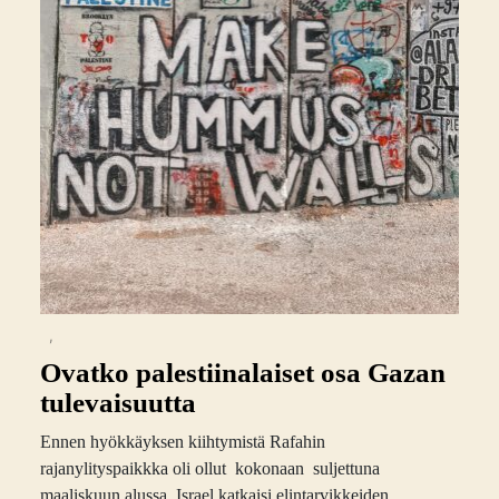
,
Ovatko palestiinalaiset osa Gazan
tulevaisuutta
Ennen hyökkäyksen kiihtymistä Rafahin
rajanylityspaikkka oli ollut kokonaan suljettuna
maaliskuun alussa. Israel katkaisi elintarvikkeiden,