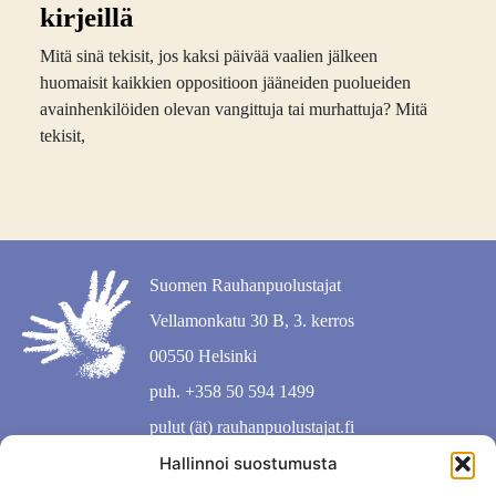
kirjeillä
Mitä sinä tekisit, jos kaksi päivää vaalien jälkeen
huomaisit kaikkien oppositioon jääneiden puolueiden
avainhenkilöiden olevan vangittuja tai murhattuja? Mitä
tekisit,
Suomen Rauhanpuolustajat
Vellamonkatu 30 B, 3. kerros
00550 Helsinki
puh. +358 50 594 1499
pulut (ät) rauhanpuolustajat.fi
Hallinnoi suostumusta